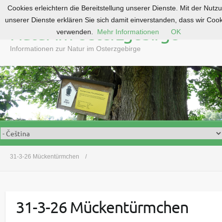
Cookies erleichtern die Bereitstellung unserer Dienste. Mit der Nutz
S
unserer Dienste erklären Sie sich damit einverstanden, dass wir Coo
k
Natur im Osterzgebirge
verwenden.
Mehr Informationen
OK
i
p
Informationen zur Natur im Osterzgebirge
t
o
c
o
n
t
e
n
t
31-3-26 Mückentürmchen
31-3-26 Mückentürmchen