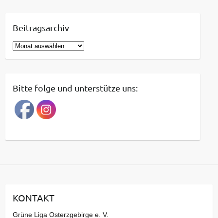
Beitragsarchiv
B
e
i
t
Bitte folge und unterstütze uns:
r
a
g
s
a
r
c
h
i
KONTAKT
v
Grüne Liga Osterzgebirge e. V.