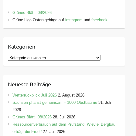
Grünes Blätt’l 08/2026
Grüne Liga Osterzgebirge auf
instagram
und
facebook
Kategorien
K
a
t
e
Neueste Beiträge
g
o
Wetterrückblick Juli 2026
2. August 2026
r
Sachsen pflanzt gemeinsam – 1000 Obstbäume
31. Juli
i
2026
e
Grünes Blätt’l 08/2026
28. Juli 2026
n
Ressourcenverbrauch auf dem Prüfstand: Wieviel Bergbau
erträgt die Erde?
27. Juli 2026