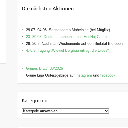
Die nächsten Aktionen:
29.07.-04.08. Sensencamp Mohelnice (bei Müglitz)
23.-30.08. Deutsch-tschechisches HeuHoj-Camp
28.-30.8. Nachmäh-Wochenende auf den Bielatal-Biotopen
4.-6.9. Tagung „Wieviel Bergbau erträgt die Erde?“
Grünes Blätt’l 08/2026
Grüne Liga Osterzgebirge auf
instagram
und
facebook
Kategorien
K
a
t