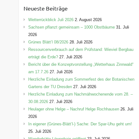
e
Neueste Beiträge
g
o
Wetterrückblick Juli 2026
2. August 2026
r
Sachsen pflanzt gemeinsam – 1000 Obstbäume
31. Juli
i
2026
e
Grünes Blätt’l 08/2026
28. Juli 2026
n
Ressourcenverbrauch auf dem Prüfstand: Wieviel Bergbau
erträgt die Erde?
27. Juli 2026
Bericht über die Konzeptvorstellung „Wetterhaus Zinnwald“
am 17.7.26
27. Juli 2026
Herzliche Einladung zum Sommerfest des der Botanischen
Gartens der TU Dresden
27. Juli 2026
Herzliche Einladung zum Nachmähwochenende vom 28. –
30.08.2026
27. Juli 2026
Heulager ohne Helge – Nachruf Helge Rochhausen
26. Juli
2026
In eigener (Grünes-Blätt’l-) Sache: Der Spar-Uhu geht um!
25. Juli 2026
Wanderhütte Löwenhain eröffnet
23. Juli 2026