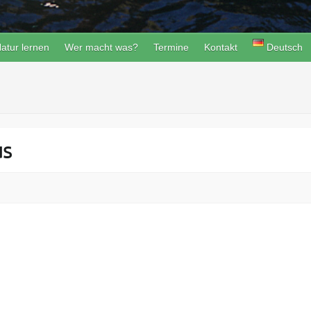
atur lernen
Wer macht was?
Termine
Kontakt
Deutsch
us