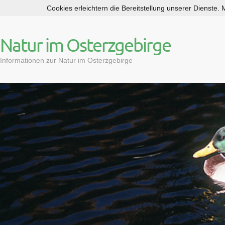
Cookies erleichtern die Bereitstellung unserer Dienste.
S
k
i
Natur im Osterzgebirge
p
t
Informationen zur Natur im Osterzgebirge
o
c
o
n
t
e
n
t