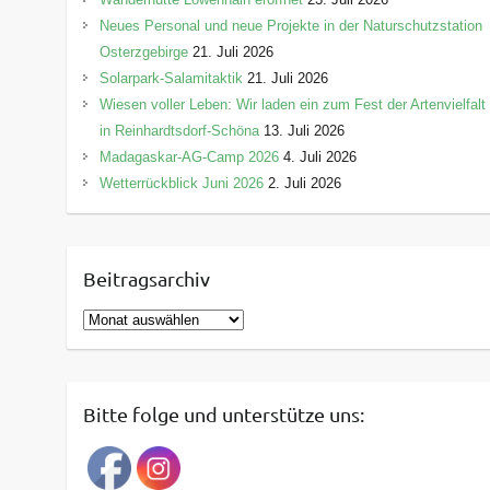
Neues Personal und neue Projekte in der Naturschutzstation
Osterzgebirge
21. Juli 2026
Solarpark-Salamitaktik
21. Juli 2026
Wiesen voller Leben: Wir laden ein zum Fest der Artenvielfalt
in Reinhardtsdorf-Schöna
13. Juli 2026
Madagaskar-AG-Camp 2026
4. Juli 2026
Wetterrückblick Juni 2026
2. Juli 2026
Beitragsarchiv
B
e
i
t
Bitte folge und unterstütze uns:
r
a
g