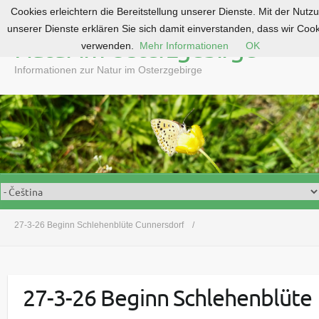
Cookies erleichtern die Bereitstellung unserer Dienste. Mit der Nutz
S
unserer Dienste erklären Sie sich damit einverstanden, dass wir Coo
k
Natur im Osterzgebirge
verwenden.
Mehr Informationen
OK
i
p
Informationen zur Natur im Osterzgebirge
t
o
c
o
n
t
e
n
t
27-3-26 Beginn Schlehenblüte Cunnersdorf
27-3-26 Beginn Schlehenblüte