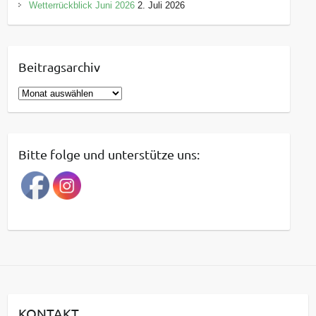
Wetterrückblick Juni 2026
2. Juli 2026
Beitragsarchiv
B
e
i
t
Bitte folge und unterstütze uns:
r
a
g
s
a
r
c
h
i
KONTAKT
v