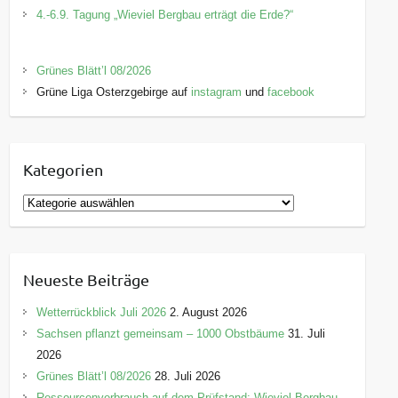
4.-6.9. Tagung „Wieviel Bergbau erträgt die Erde?“
Grünes Blätt’l 08/2026
Grüne Liga Osterzgebirge auf
instagram
und
facebook
Kategorien
K
a
t
e
Neueste Beiträge
g
o
Wetterrückblick Juli 2026
2. August 2026
r
Sachsen pflanzt gemeinsam – 1000 Obstbäume
31. Juli
i
2026
e
Grünes Blätt’l 08/2026
28. Juli 2026
n
Ressourcenverbrauch auf dem Prüfstand: Wieviel Bergbau