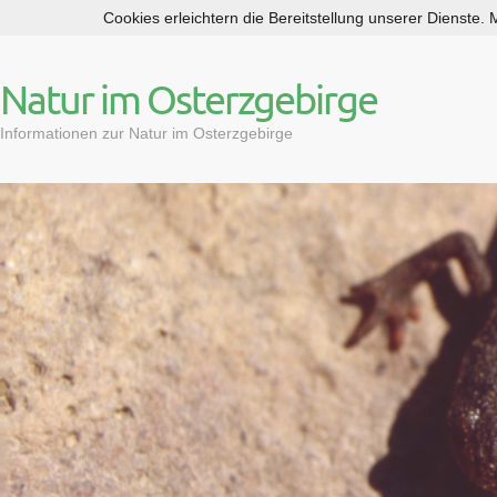
Cookies erleichtern die Bereitstellung unserer Dienste.
S
k
i
Natur im Osterzgebirge
p
t
Informationen zur Natur im Osterzgebirge
o
c
o
n
t
e
n
t