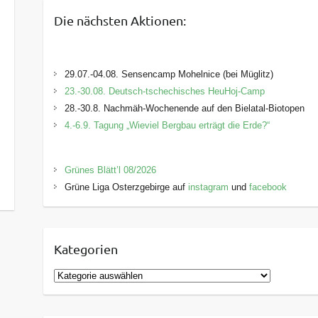
Die nächsten Aktionen:
29.07.-04.08. Sensencamp Mohelnice (bei Müglitz)
23.-30.08. Deutsch-tschechisches HeuHoj-Camp
28.-30.8. Nachmäh-Wochenende auf den Bielatal-Biotopen
4.-6.9. Tagung „Wieviel Bergbau erträgt die Erde?“
Grünes Blätt’l 08/2026
Grüne Liga Osterzgebirge auf
instagram
und
facebook
Kategorien
K
a
t