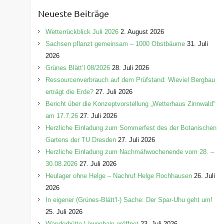
e
Neueste Beiträge
g
o
Wetterrückblick Juli 2026
2. August 2026
r
Sachsen pflanzt gemeinsam – 1000 Obstbäume
31. Juli
i
2026
e
Grünes Blätt’l 08/2026
28. Juli 2026
n
Ressourcenverbrauch auf dem Prüfstand: Wieviel Bergbau
erträgt die Erde?
27. Juli 2026
Bericht über die Konzeptvorstellung „Wetterhaus Zinnwald“
am 17.7.26
27. Juli 2026
Herzliche Einladung zum Sommerfest des der Botanischen
Gartens der TU Dresden
27. Juli 2026
Herzliche Einladung zum Nachmähwochenende vom 28. –
30.08.2026
27. Juli 2026
Heulager ohne Helge – Nachruf Helge Rochhausen
26. Juli
2026
In eigener (Grünes-Blätt’l-) Sache: Der Spar-Uhu geht um!
25. Juli 2026
Wanderhütte Löwenhain eröffnet
23. Juli 2026