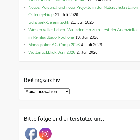
Neues Personal und neue Projekte in der Naturschutzstation
Osterzgebirge
21. Juli 2026
Solarpark-Salamitaktik
21. Juli 2026
Wiesen voller Leben: Wir laden ein zum Fest der Artenvielfalt
in Reinhardtsdorf-Schöna
13. Juli 2026
Madagaskar-AG-Camp 2026
4. Juli 2026
Wetterrückblick Juni 2026
2. Juli 2026
Beitragsarchiv
B
e
i
t
Bitte folge und unterstütze uns:
r
a
g