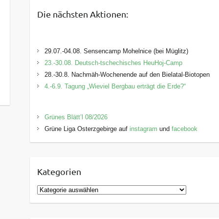
Die nächsten Aktionen:
29.07.-04.08. Sensencamp Mohelnice (bei Müglitz)
23.-30.08. Deutsch-tschechisches HeuHoj-Camp
28.-30.8. Nachmäh-Wochenende auf den Bielatal-Biotopen
4.-6.9. Tagung „Wieviel Bergbau erträgt die Erde?“
Grünes Blätt’l 08/2026
Grüne Liga Osterzgebirge auf
instagram
und
facebook
Kategorien
K
a
t