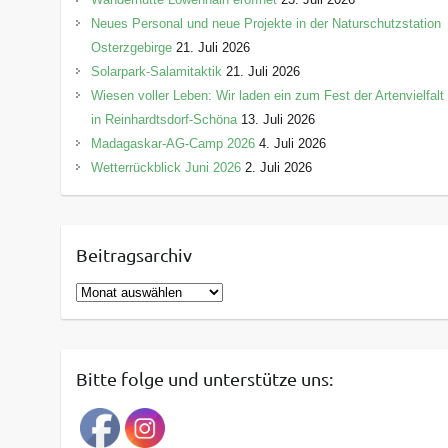
Neues Personal und neue Projekte in der Naturschutzstation
Osterzgebirge
21. Juli 2026
Solarpark-Salamitaktik
21. Juli 2026
Wiesen voller Leben: Wir laden ein zum Fest der Artenvielfalt
in Reinhardtsdorf-Schöna
13. Juli 2026
Madagaskar-AG-Camp 2026
4. Juli 2026
Wetterrückblick Juni 2026
2. Juli 2026
Beitragsarchiv
B
e
i
t
Bitte folge und unterstütze uns:
r
a
g