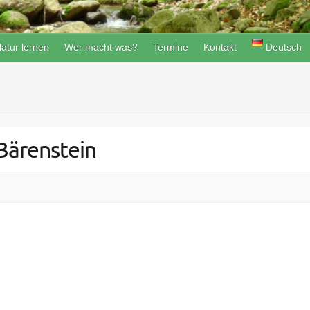
atur lernen
Wer macht was?
Termine
Kontakt
Deutsch
Bärenstein