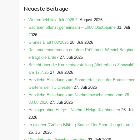
e
Neueste Beiträge
g
o
Wetterrückblick Juli 2026
2. August 2026
r
Sachsen pflanzt gemeinsam – 1000 Obstbäume
31. Juli
i
2026
e
Grünes Blätt’l 08/2026
28. Juli 2026
n
Ressourcenverbrauch auf dem Prüfstand: Wieviel Bergbau
erträgt die Erde?
27. Juli 2026
Bericht über die Konzeptvorstellung „Wetterhaus Zinnwald“
am 17.7.26
27. Juli 2026
Herzliche Einladung zum Sommerfest des der Botanischen
Gartens der TU Dresden
27. Juli 2026
Herzliche Einladung zum Nachmähwochenende vom 28. –
30.08.2026
27. Juli 2026
Heulager ohne Helge – Nachruf Helge Rochhausen
26. Juli
2026
In eigener (Grünes-Blätt’l-) Sache: Der Spar-Uhu geht um!
25. Juli 2026
Wanderhütte Löwenhain eröffnet
23. Juli 2026