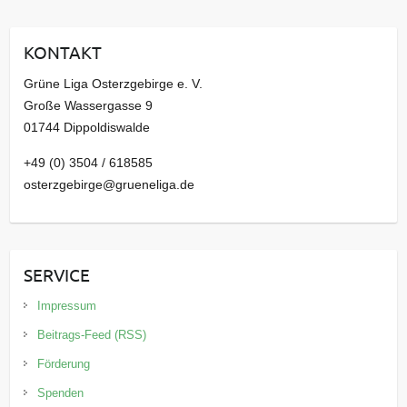
h
i
KONTAKT
v
Grüne Liga Osterzgebirge e. V.
Große Wassergasse 9
01744 Dippoldiswalde
+49 (0) 3504 / 618585
osterzgebirge@grueneliga.de
SERVICE
Impressum
Beitrags-Feed (RSS)
Förderung
Spenden