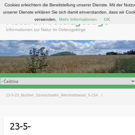
Cookies erleichtern die Bereitstellung unserer Dienste. Mit der Nutz
S
unserer Dienste erklären Sie sich damit einverstanden, dass wir Coo
k
Natur im Osterzgebirge
verwenden.
Mehr Informationen
OK
i
p
Informationen zur Natur im Osterzgebirge
t
o
c
o
n
t
e
n
t
23-5-23_Buchen_Ozonschaden_Weicholdswald_5-23A
23-5-