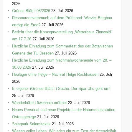
i
2026
e
Grünes Blätt’l 08/2026
28. Juli 2026
n
Ressourcenverbrauch auf dem Prüfstand: Wieviel Bergbau
erträgt die Erde?
27. Juli 2026
Bericht über die Konzeptvorstellung „Wetterhaus Zinnwald“
am 17.7.26
27. Juli 2026
Herzliche Einladung zum Sommerfest des der Botanischen
Gartens der TU Dresden
27. Juli 2026
Herzliche Einladung zum Nachmähwochenende vom 28. –
30.08.2026
27. Juli 2026
Heulager ohne Helge – Nachruf Helge Rochhausen
26. Juli
2026
In eigener (Grünes-Blätt’l-) Sache: Der Spar-Uhu geht um!
25. Juli 2026
Wanderhütte Löwenhain eröffnet
23. Juli 2026
Neues Personal und neue Projekte in der Naturschutzstation
Osterzgebirge
21. Juli 2026
Solarpark-Salamitaktik
21. Juli 2026
Wiesen voller Leben: Wir laden ein zum Fest der Artenvielfalt