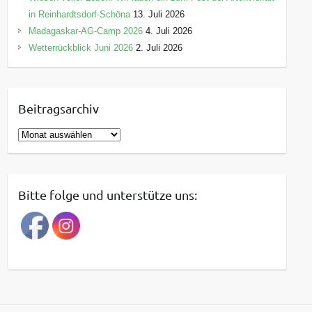
in Reinhardtsdorf-Schöna
13. Juli 2026
Madagaskar-AG-Camp 2026
4. Juli 2026
Wetterrückblick Juni 2026
2. Juli 2026
Beitragsarchiv
B
e
i
t
Bitte folge und unterstütze uns:
r
a
g
s
a
r
c