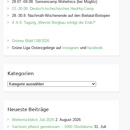
29.07.-04.08. Sensencamp Mohelnice (bei Müglitz)
23.-30.08. Deutsch-tschechisches HeuHoj-Camp
28.-30.8. Nachmäh-Wochenende auf den Bielatal-Biotopen
4.-6.9. Tagung „Wieviel Bergbau erträgt die Erde?“
Grünes Blätt’l 08/2026
Grüne Liga Osterzgebirge auf
instagram
und
facebook
Kategorien
K
a
t
e
Neueste Beiträge
g
o
Wetterrückblick Juli 2026
2. August 2026
r
Sachsen pflanzt gemeinsam – 1000 Obstbäume
31. Juli