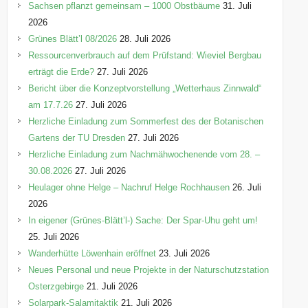
r
Sachsen pflanzt gemeinsam – 1000 Obstbäume
31. Juli
i
2026
e
Grünes Blätt’l 08/2026
28. Juli 2026
n
Ressourcenverbrauch auf dem Prüfstand: Wieviel Bergbau
erträgt die Erde?
27. Juli 2026
Bericht über die Konzeptvorstellung „Wetterhaus Zinnwald“
am 17.7.26
27. Juli 2026
Herzliche Einladung zum Sommerfest des der Botanischen
Gartens der TU Dresden
27. Juli 2026
Herzliche Einladung zum Nachmähwochenende vom 28. –
30.08.2026
27. Juli 2026
Heulager ohne Helge – Nachruf Helge Rochhausen
26. Juli
2026
In eigener (Grünes-Blätt’l-) Sache: Der Spar-Uhu geht um!
25. Juli 2026
Wanderhütte Löwenhain eröffnet
23. Juli 2026
Neues Personal und neue Projekte in der Naturschutzstation
Osterzgebirge
21. Juli 2026
Solarpark-Salamitaktik
21. Juli 2026