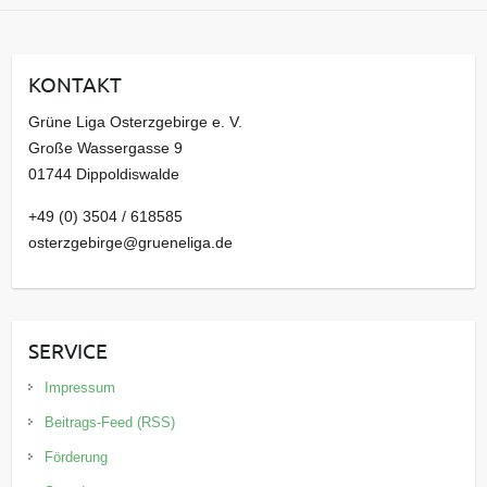
c
h
i
KONTAKT
v
Grüne Liga Osterzgebirge e. V.
Große Wassergasse 9
01744 Dippoldiswalde
+49 (0) 3504 / 618585
osterzgebirge@grueneliga.de
SERVICE
Impressum
Beitrags-Feed (RSS)
Förderung