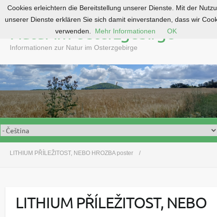
Cookies erleichtern die Bereitstellung unserer Dienste. Mit der Nutz
S
unserer Dienste erklären Sie sich damit einverstanden, dass wir Coo
k
Natur im Osterzgebirge
verwenden.
Mehr Informationen
OK
i
p
Informationen zur Natur im Osterzgebirge
t
o
c
o
n
t
e
n
t
LITHIUM PŘÍLEŽITOST, NEBO HROZBA poster
LITHIUM PŘÍLEŽITOST, NEBO