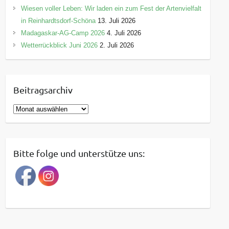
Wiesen voller Leben: Wir laden ein zum Fest der Artenvielfalt
in Reinhardtsdorf-Schöna
13. Juli 2026
Madagaskar-AG-Camp 2026
4. Juli 2026
Wetterrückblick Juni 2026
2. Juli 2026
Beitragsarchiv
B
e
i
t
Bitte folge und unterstütze uns:
r
a
g
s
a
r