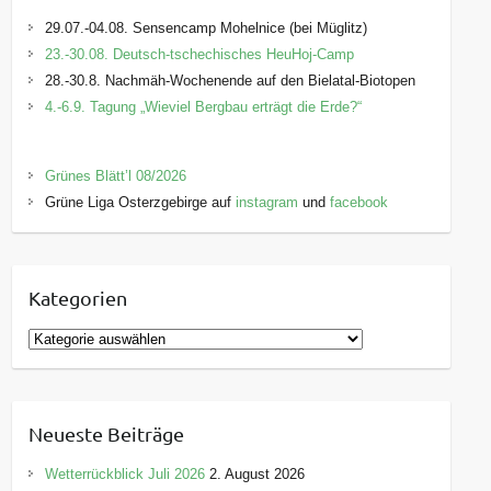
29.07.-04.08. Sensencamp Mohelnice (bei Müglitz)
23.-30.08. Deutsch-tschechisches HeuHoj-Camp
28.-30.8. Nachmäh-Wochenende auf den Bielatal-Biotopen
4.-6.9. Tagung „Wieviel Bergbau erträgt die Erde?“
Grünes Blätt’l 08/2026
Grüne Liga Osterzgebirge auf
instagram
und
facebook
Kategorien
K
a
t
e
Neueste Beiträge
g
o
Wetterrückblick Juli 2026
2. August 2026