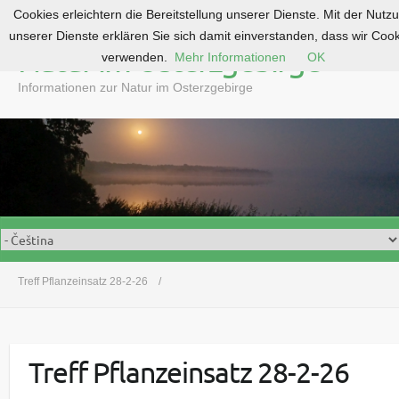
Cookies erleichtern die Bereitstellung unserer Dienste. Mit der Nutz
S
unserer Dienste erklären Sie sich damit einverstanden, dass wir Coo
k
Natur im Osterzgebirge
verwenden.
Mehr Informationen
OK
i
p
Informationen zur Natur im Osterzgebirge
t
o
c
o
n
t
e
n
t
Treff Pflanzeinsatz 28-2-26
Treff Pflanzeinsatz 28-2-26