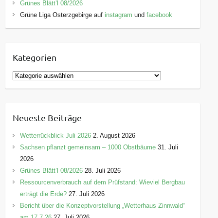
Grünes Blätt’l 08/2026
Grüne Liga Osterzgebirge auf
instagram
und
facebook
Kategorien
K
a
t
e
Neueste Beiträge
g
o
Wetterrückblick Juli 2026
2. August 2026
r
Sachsen pflanzt gemeinsam – 1000 Obstbäume
31. Juli
i
2026
e
Grünes Blätt’l 08/2026
28. Juli 2026
n
Ressourcenverbrauch auf dem Prüfstand: Wieviel Bergbau
erträgt die Erde?
27. Juli 2026
Bericht über die Konzeptvorstellung „Wetterhaus Zinnwald“
am 17.7.26
27. Juli 2026