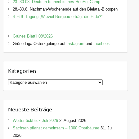
23.-30.08. Deutsch-tschechisches HeuHoj-Camp
28.-30.8. Nachmäh-Wochenende auf den Bielatal-Biotopen
4.-6.9. Tagung „Wieviel Bergbau erträgt die Erde?“
Grünes Blätt’l 08/2026
Grüne Liga Osterzgebirge auf
instagram
und
facebook
Kategorien
K
a
t
e
Neueste Beiträge
g
o
Wetterrückblick Juli 2026
2. August 2026
r
Sachsen pflanzt gemeinsam – 1000 Obstbäume
31. Juli
i
2026