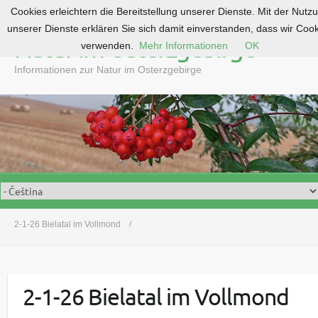
Cookies erleichtern die Bereitstellung unserer Dienste. Mit der Nutz
S
unserer Dienste erklären Sie sich damit einverstanden, dass wir Coo
k
Natur im Osterzgebirge
verwenden.
Mehr Informationen
OK
i
p
Informationen zur Natur im Osterzgebirge
t
o
c
o
n
t
e
n
t
2-1-26 Bielatal im Vollmond
2-1-26 Bielatal im Vollmond