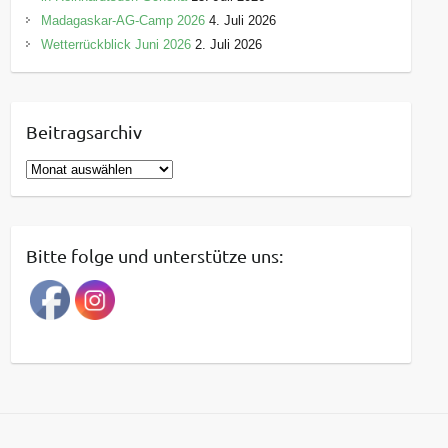
Madagaskar-AG-Camp 2026
4. Juli 2026
Wetterrückblick Juni 2026
2. Juli 2026
Beitragsarchiv
B
e
i
t
Bitte folge und unterstütze uns:
r
a
g
s
a
r
c
h