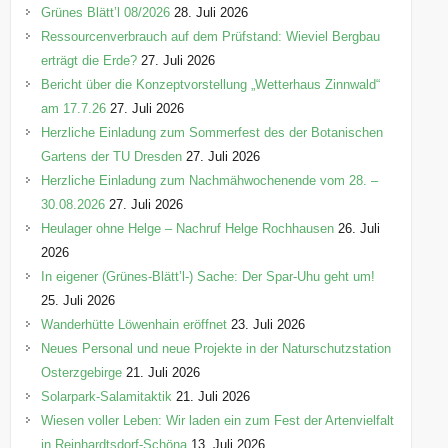
e
Grünes Blätt’l 08/2026
28. Juli 2026
n
Ressourcenverbrauch auf dem Prüfstand: Wieviel Bergbau
erträgt die Erde?
27. Juli 2026
Bericht über die Konzeptvorstellung „Wetterhaus Zinnwald“
am 17.7.26
27. Juli 2026
Herzliche Einladung zum Sommerfest des der Botanischen
Gartens der TU Dresden
27. Juli 2026
Herzliche Einladung zum Nachmähwochenende vom 28. –
30.08.2026
27. Juli 2026
Heulager ohne Helge – Nachruf Helge Rochhausen
26. Juli
2026
In eigener (Grünes-Blätt’l-) Sache: Der Spar-Uhu geht um!
25. Juli 2026
Wanderhütte Löwenhain eröffnet
23. Juli 2026
Neues Personal und neue Projekte in der Naturschutzstation
Osterzgebirge
21. Juli 2026
Solarpark-Salamitaktik
21. Juli 2026
Wiesen voller Leben: Wir laden ein zum Fest der Artenvielfalt
in Reinhardtsdorf-Schöna
13. Juli 2026