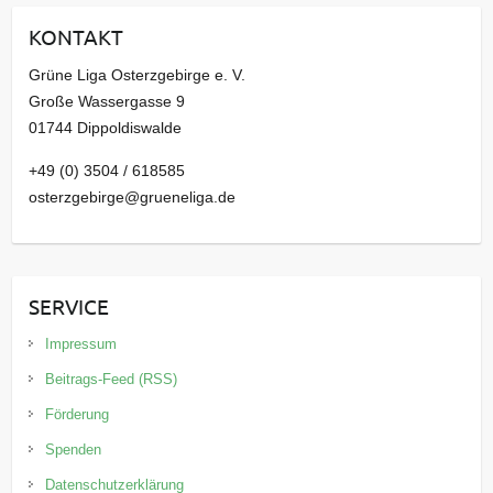
i
KONTAKT
v
Grüne Liga Osterzgebirge e. V.
Große Wassergasse 9
01744 Dippoldiswalde
+49 (0) 3504 / 618585
osterzgebirge@grueneliga.de
SERVICE
Impressum
Beitrags-Feed (RSS)
Förderung
Spenden
Datenschutzerklärung