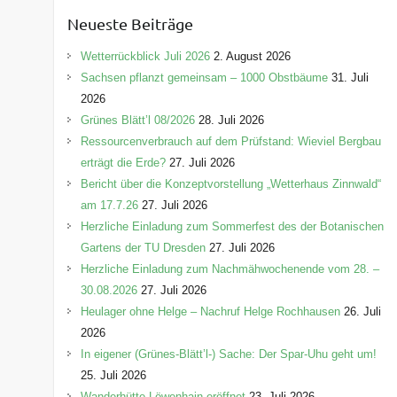
e
Neueste Beiträge
g
o
Wetterrückblick Juli 2026
2. August 2026
r
Sachsen pflanzt gemeinsam – 1000 Obstbäume
31. Juli
i
2026
e
Grünes Blätt’l 08/2026
28. Juli 2026
n
Ressourcenverbrauch auf dem Prüfstand: Wieviel Bergbau
erträgt die Erde?
27. Juli 2026
Bericht über die Konzeptvorstellung „Wetterhaus Zinnwald“
am 17.7.26
27. Juli 2026
Herzliche Einladung zum Sommerfest des der Botanischen
Gartens der TU Dresden
27. Juli 2026
Herzliche Einladung zum Nachmähwochenende vom 28. –
30.08.2026
27. Juli 2026
Heulager ohne Helge – Nachruf Helge Rochhausen
26. Juli
2026
In eigener (Grünes-Blätt’l-) Sache: Der Spar-Uhu geht um!
25. Juli 2026
Wanderhütte Löwenhain eröffnet
23. Juli 2026