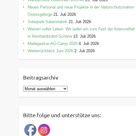
Neues Personal und neue Projekte in der Naturschutzstation
Osterzgebirge
21. Juli 2026
Solarpark-Salamitaktik
21. Juli 2026
Wiesen voller Leben: Wir laden ein zum Fest der Artenvielfalt
in Reinhardtsdorf-Schöna
13. Juli 2026
Madagaskar-AG-Camp 2026
4. Juli 2026
Wetterrückblick Juni 2026
2. Juli 2026
Beitragsarchiv
B
e
i
t
Bitte folge und unterstütze uns:
r
a
g