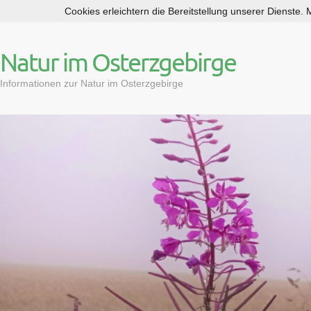
Cookies erleichtern die Bereitstellung unserer Dienste.
S
k
i
Natur im Osterzgebirge
p
t
Informationen zur Natur im Osterzgebirge
o
c
o
n
t
e
n
t