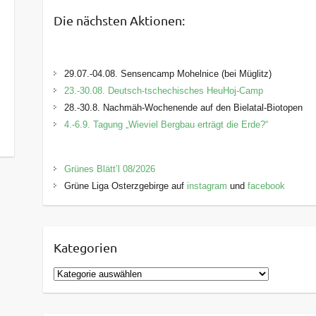
Die nächsten Aktionen:
29.07.-04.08. Sensencamp Mohelnice (bei Müglitz)
23.-30.08. Deutsch-tschechisches HeuHoj-Camp
28.-30.8. Nachmäh-Wochenende auf den Bielatal-Biotopen
4.-6.9. Tagung „Wieviel Bergbau erträgt die Erde?“
Grünes Blätt’l 08/2026
Grüne Liga Osterzgebirge auf
instagram
und
facebook
Kategorien
K
a
t