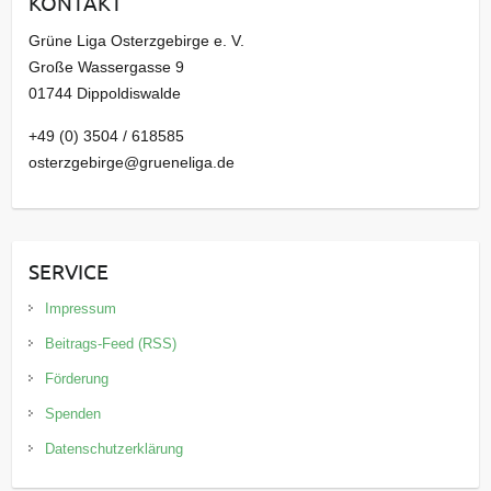
KONTAKT
v
Grüne Liga Osterzgebirge e. V.
Große Wassergasse 9
01744 Dippoldiswalde
+49 (0) 3504 / 618585
osterzgebirge@grueneliga.de
SERVICE
Impressum
Beitrags-Feed (RSS)
Förderung
Spenden
Datenschutzerklärung