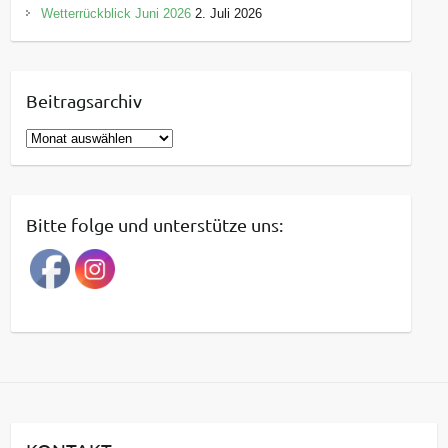
Wetterrückblick Juni 2026
2. Juli 2026
Beitragsarchiv
B
e
i
t
Bitte folge und unterstütze uns:
r
a
g
s
a
r
c
h
i