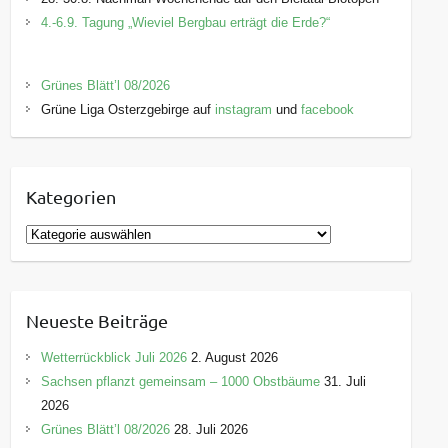
4.-6.9. Tagung „Wieviel Bergbau erträgt die Erde?“
Grünes Blätt’l 08/2026
Grüne Liga Osterzgebirge auf
instagram
und
facebook
Kategorien
K
a
t
e
Neueste Beiträge
g
o
Wetterrückblick Juli 2026
2. August 2026
r
Sachsen pflanzt gemeinsam – 1000 Obstbäume
31. Juli
i
2026
e
Grünes Blätt’l 08/2026
28. Juli 2026