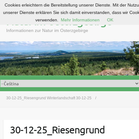
Cookies erleichtern die Bereitstellung unserer Dienste. Mit der Nutz
S
unserer Dienste erklären Sie sich damit einverstanden, dass wir Coo
k
Natur im Osterzgebirge
verwenden.
Mehr Informationen
OK
i
p
Informationen zur Natur im Osterzgebirge
t
o
c
o
n
t
e
n
t
30-12-25_Riesengrund Winterlandschaft 30-12-25
30-12-25_Riesengrund