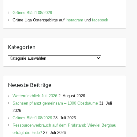
Grünes Blätt’l 08/2026
Grüne Liga Osterzgebirge auf
instagram
und
facebook
Kategorien
K
a
t
e
Neueste Beiträge
g
o
Wetterrückblick Juli 2026
2. August 2026
r
Sachsen pflanzt gemeinsam – 1000 Obstbäume
31. Juli
i
2026
e
Grünes Blätt’l 08/2026
28. Juli 2026
n
Ressourcenverbrauch auf dem Prüfstand: Wieviel Bergbau
erträgt die Erde?
27. Juli 2026