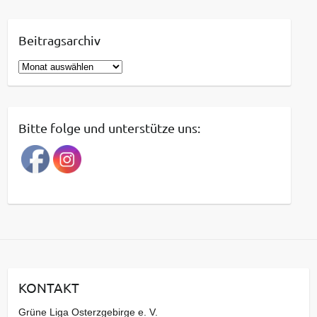
Beitragsarchiv
B
e
i
t
Bitte folge und unterstütze uns:
r
a
g
s
a
r
c
h
i
KONTAKT
v
Grüne Liga Osterzgebirge e. V.