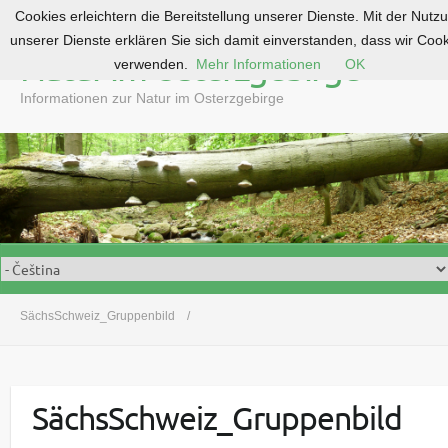
Cookies erleichtern die Bereitstellung unserer Dienste. Mit der Nutz
S
unserer Dienste erklären Sie sich damit einverstanden, dass wir Coo
k
Natur im Osterzgebirge
verwenden.
Mehr Informationen
OK
i
p
Informationen zur Natur im Osterzgebirge
t
o
c
o
n
t
e
n
t
SächsSchweiz_Gruppenbild
SächsSchweiz_Gruppenbild