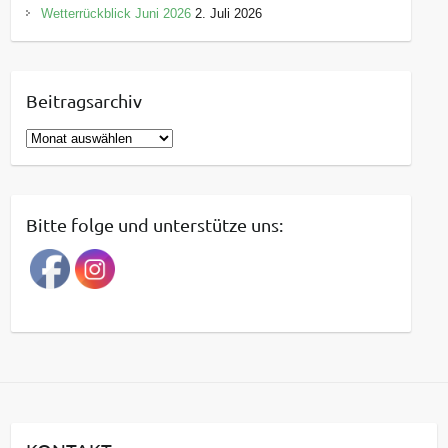
Wetterrückblick Juni 2026
2. Juli 2026
Beitragsarchiv
B
e
i
t
Bitte folge und unterstütze uns:
r
a
g
s
a
r
c
h
i