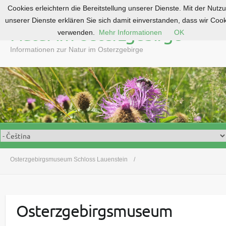
Cookies erleichtern die Bereitstellung unserer Dienste. Mit der Nutz
S
unserer Dienste erklären Sie sich damit einverstanden, dass wir Coo
k
Natur im Osterzgebirge
verwenden.
Mehr Informationen
OK
i
p
Informationen zur Natur im Osterzgebirge
t
o
c
o
n
t
e
n
t
Osterzgebirgsmuseum Schloss Lauenstein
Osterzgebirgsmuseum