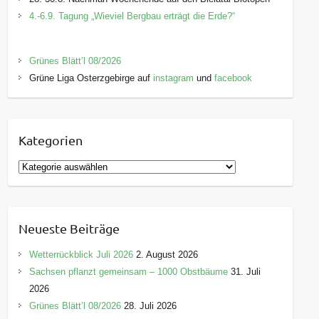
4.-6.9. Tagung „Wieviel Bergbau erträgt die Erde?“
Grünes Blätt’l 08/2026
Grüne Liga Osterzgebirge auf
instagram
und
facebook
Kategorien
K
a
t
e
Neueste Beiträge
g
o
Wetterrückblick Juli 2026
2. August 2026
r
Sachsen pflanzt gemeinsam – 1000 Obstbäume
31. Juli
i
2026
e
Grünes Blätt’l 08/2026
28. Juli 2026