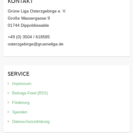
KONTAKT
v
Grüne Liga Osterzgebirge e. V.
Große Wassergasse 9
01744 Dippoldiswalde
+49 (0) 3504 / 618585
osterzgebirge@grueneliga.de
SERVICE
Impressum
Beitrags-Feed (RSS)
Förderung
Spenden
Datenschutzerklärung