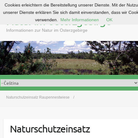
Cookies erleichtern die Bereitstellung unserer Dienste. Mit der Nutz
S
unserer Dienste erklären Sie sich damit einverstanden, dass wir Coo
k
Natur im Osterzgebirge
verwenden.
Mehr Informationen
OK
i
p
Informationen zur Natur im Osterzgebirge
t
o
c
o
n
t
e
n
t
Naturschutzeinsatz Raupennestwiese
Naturschutzeinsatz