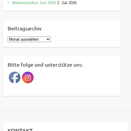
Wetterrückblick Juni 2026
2. Juli 2026
Beitragsarchiv
B
e
i
t
Bitte folge und unterstütze uns:
r
a
g
s
a
r
c
h
i
KONTAKT
v