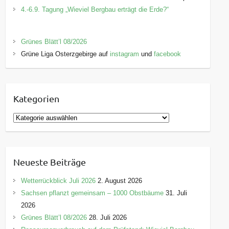
4.-6.9. Tagung „Wieviel Bergbau erträgt die Erde?“
Grünes Blätt’l 08/2026
Grüne Liga Osterzgebirge auf
instagram
und
facebook
Kategorien
K
a
t
e
Neueste Beiträge
g
o
Wetterrückblick Juli 2026
2. August 2026
r
Sachsen pflanzt gemeinsam – 1000 Obstbäume
31. Juli
i
2026
e
Grünes Blätt’l 08/2026
28. Juli 2026
n