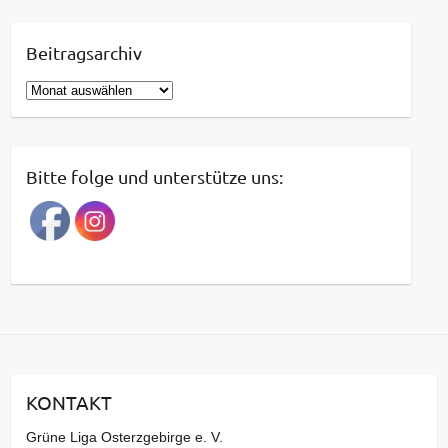
Beitragsarchiv
B
e
i
t
Bitte folge und unterstütze uns:
r
a
g
s
a
r
c
h
i
KONTAKT
v
Grüne Liga Osterzgebirge e. V.