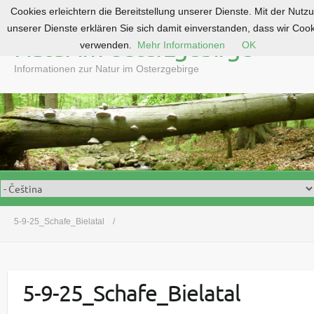
Cookies erleichtern die Bereitstellung unserer Dienste. Mit der Nutz
S
unserer Dienste erklären Sie sich damit einverstanden, dass wir Coo
k
Natur im Osterzgebirge
verwenden.
Mehr Informationen
OK
i
p
Informationen zur Natur im Osterzgebirge
t
o
c
o
n
t
e
n
t
5-9-25_Schafe_Bielatal
5-9-25_Schafe_Bielatal