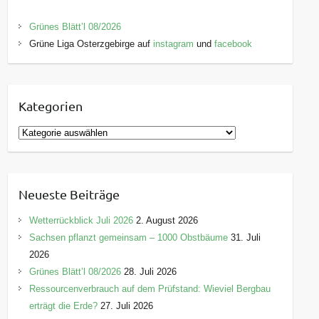
Grünes Blätt’l 08/2026
Grüne Liga Osterzgebirge auf
instagram
und
facebook
Kategorien
K
a
t
e
Neueste Beiträge
g
o
Wetterrückblick Juli 2026
2. August 2026
r
Sachsen pflanzt gemeinsam – 1000 Obstbäume
31. Juli
i
2026
e
Grünes Blätt’l 08/2026
28. Juli 2026
n
Ressourcenverbrauch auf dem Prüfstand: Wieviel Bergbau
erträgt die Erde?
27. Juli 2026