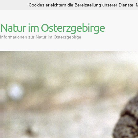
Cookies erleichtern die Bereitstellung unserer Dienste.
S
k
i
Natur im Osterzgebirge
p
t
Informationen zur Natur im Osterzgebirge
o
c
o
n
t
e
n
t