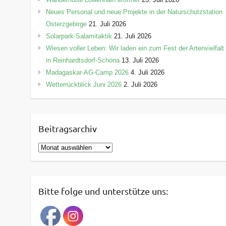
Neues Personal und neue Projekte in der Naturschutzstation
Osterzgebirge
21. Juli 2026
Solarpark-Salamitaktik
21. Juli 2026
Wiesen voller Leben: Wir laden ein zum Fest der Artenvielfalt
in Reinhardtsdorf-Schöna
13. Juli 2026
Madagaskar-AG-Camp 2026
4. Juli 2026
Wetterrückblick Juni 2026
2. Juli 2026
Beitragsarchiv
B
e
i
t
Bitte folge und unterstütze uns:
r
a
g