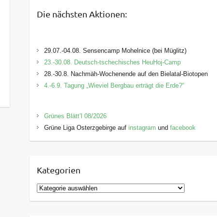
Die nächsten Aktionen:
29.07.-04.08. Sensencamp Mohelnice (bei Müglitz)
23.-30.08. Deutsch-tschechisches HeuHoj-Camp
28.-30.8. Nachmäh-Wochenende auf den Bielatal-Biotopen
4.-6.9. Tagung „Wieviel Bergbau erträgt die Erde?“
Grünes Blätt’l 08/2026
Grüne Liga Osterzgebirge auf
instagram
und
facebook
Kategorien
K
a
t