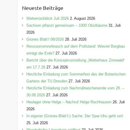
e
Neueste Beiträge
g
o
Wetterrückblick Juli 2026
2. August 2026
r
Sachsen pflanzt gemeinsam – 1000 Obstbäume
31. Juli
i
2026
e
Grünes Blätt’l 08/2026
28. Juli 2026
n
Ressourcenverbrauch auf dem Prüfstand: Wieviel Bergbau
erträgt die Erde?
27. Juli 2026
Bericht über die Konzeptvorstellung „Wetterhaus Zinnwald“
am 17.7.26
27. Juli 2026
Herzliche Einladung zum Sommerfest des der Botanischen
Gartens der TU Dresden
27. Juli 2026
Herzliche Einladung zum Nachmähwochenende vom 28. –
30.08.2026
27. Juli 2026
Heulager ohne Helge – Nachruf Helge Rochhausen
26. Juli
2026
In eigener (Grünes-Blätt’l-) Sache: Der Spar-Uhu geht um!
25. Juli 2026
Wanderhütte Löwenhain eröffnet
23. Juli 2026