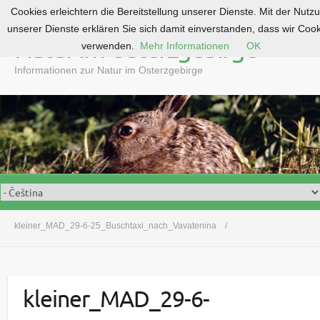
Cookies erleichtern die Bereitstellung unserer Dienste. Mit der Nutz
S
unserer Dienste erklären Sie sich damit einverstanden, dass wir Coo
k
Natur im Osterzgebirge
verwenden.
Mehr Informationen
OK
i
p
Informationen zur Natur im Osterzgebirge
t
o
c
o
n
t
e
n
t
kleiner_MAD_29-6-25_Buschtaxi_nach_Vavatenina
kleiner_MAD_29-6-