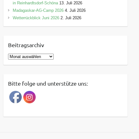
in Reinhardtsdorf-Schöna
13. Juli 2026
Madagaskar-AG-Camp 2026
4. Juli 2026
Wetterrückblick Juni 2026
2. Juli 2026
Beitragsarchiv
B
e
i
t
Bitte folge und unterstütze uns:
r
a
g
s
a
r
c
h