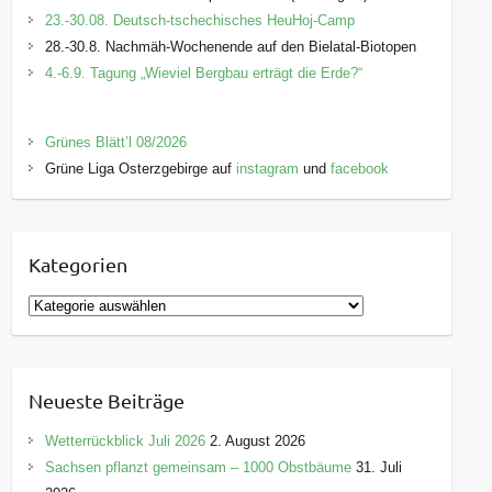
23.-30.08. Deutsch-tschechisches HeuHoj-Camp
28.-30.8. Nachmäh-Wochenende auf den Bielatal-Biotopen
4.-6.9. Tagung „Wieviel Bergbau erträgt die Erde?“
Grünes Blätt’l 08/2026
Grüne Liga Osterzgebirge auf
instagram
und
facebook
Kategorien
K
a
t
e
Neueste Beiträge
g
o
Wetterrückblick Juli 2026
2. August 2026
r
Sachsen pflanzt gemeinsam – 1000 Obstbäume
31. Juli
i