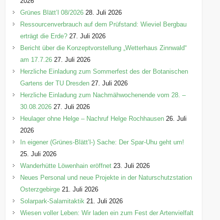
2026
e
Grünes Blätt’l 08/2026
28. Juli 2026
n
Ressourcenverbrauch auf dem Prüfstand: Wieviel Bergbau
erträgt die Erde?
27. Juli 2026
Bericht über die Konzeptvorstellung „Wetterhaus Zinnwald“
am 17.7.26
27. Juli 2026
Herzliche Einladung zum Sommerfest des der Botanischen
Gartens der TU Dresden
27. Juli 2026
Herzliche Einladung zum Nachmähwochenende vom 28. –
30.08.2026
27. Juli 2026
Heulager ohne Helge – Nachruf Helge Rochhausen
26. Juli
2026
In eigener (Grünes-Blätt’l-) Sache: Der Spar-Uhu geht um!
25. Juli 2026
Wanderhütte Löwenhain eröffnet
23. Juli 2026
Neues Personal und neue Projekte in der Naturschutzstation
Osterzgebirge
21. Juli 2026
Solarpark-Salamitaktik
21. Juli 2026
Wiesen voller Leben: Wir laden ein zum Fest der Artenvielfalt