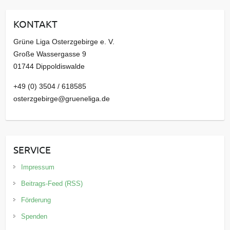
i
KONTAKT
v
Grüne Liga Osterzgebirge e. V.
Große Wassergasse 9
01744 Dippoldiswalde
+49 (0) 3504 / 618585
osterzgebirge@grueneliga.de
SERVICE
Impressum
Beitrags-Feed (RSS)
Förderung
Spenden