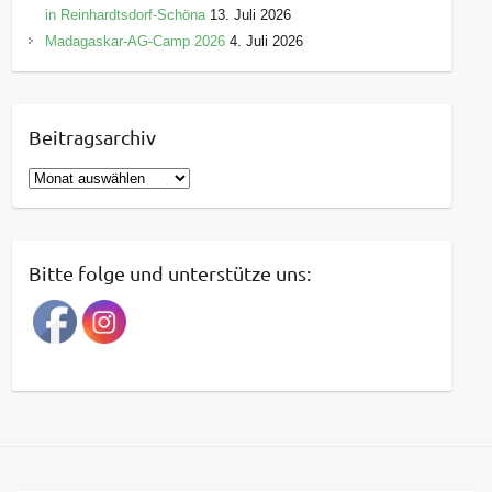
in Reinhardtsdorf-Schöna
13. Juli 2026
Madagaskar-AG-Camp 2026
4. Juli 2026
Beitragsarchiv
B
e
i
t
Bitte folge und unterstütze uns:
r
a
g
s
a
r
c
h