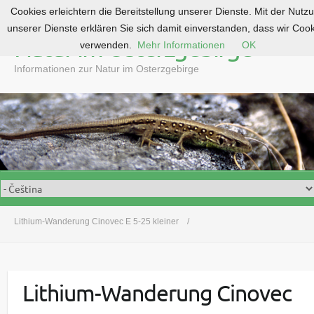
Cookies erleichtern die Bereitstellung unserer Dienste. Mit der Nutz
S
unserer Dienste erklären Sie sich damit einverstanden, dass wir Coo
k
Natur im Osterzgebirge
verwenden.
Mehr Informationen
OK
i
p
Informationen zur Natur im Osterzgebirge
t
o
c
o
n
t
e
n
t
Lithium-Wanderung Cinovec E 5-25 kleiner
Lithium-Wanderung Cinovec