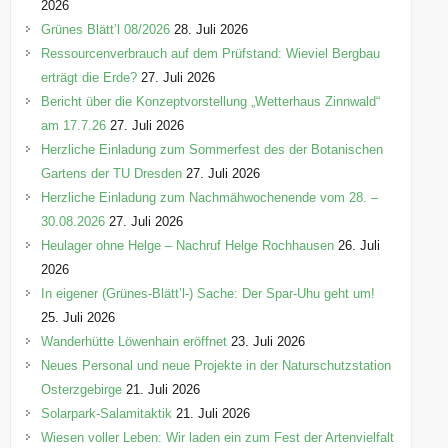
n
2026
Grünes Blätt’l 08/2026
28. Juli 2026
Ressourcenverbrauch auf dem Prüfstand: Wieviel Bergbau
erträgt die Erde?
27. Juli 2026
Bericht über die Konzeptvorstellung „Wetterhaus Zinnwald“
am 17.7.26
27. Juli 2026
Herzliche Einladung zum Sommerfest des der Botanischen
Gartens der TU Dresden
27. Juli 2026
Herzliche Einladung zum Nachmähwochenende vom 28. –
30.08.2026
27. Juli 2026
Heulager ohne Helge – Nachruf Helge Rochhausen
26. Juli
2026
In eigener (Grünes-Blätt’l-) Sache: Der Spar-Uhu geht um!
25. Juli 2026
Wanderhütte Löwenhain eröffnet
23. Juli 2026
Neues Personal und neue Projekte in der Naturschutzstation
Osterzgebirge
21. Juli 2026
Solarpark-Salamitaktik
21. Juli 2026
Wiesen voller Leben: Wir laden ein zum Fest der Artenvielfalt