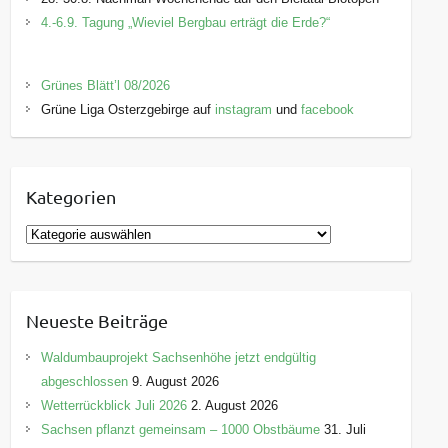
4.-6.9. Tagung „Wieviel Bergbau erträgt die Erde?“
Grünes Blätt’l 08/2026
Grüne Liga Osterzgebirge auf
instagram
und
facebook
Kategorien
K
a
t
e
Neueste Beiträge
g
o
Waldumbauprojekt Sachsenhöhe jetzt endgültig
r
abgeschlossen
9. August 2026
i
Wetterrückblick Juli 2026
2. August 2026
e
Sachsen pflanzt gemeinsam – 1000 Obstbäume
31. Juli