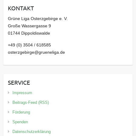
i
KONTAKT
v
Grüne Liga Osterzgebirge e. V.
Große Wassergasse 9
01744 Dippoldiswalde
+49 (0) 3504 / 618585
osterzgebirge@grueneliga.de
SERVICE
Impressum
Beitrags-Feed (RSS)
Förderung
Spenden
Datenschutzerklärung