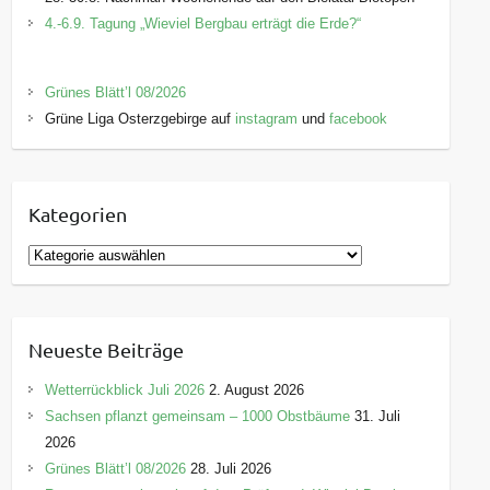
4.-6.9. Tagung „Wieviel Bergbau erträgt die Erde?“
Grünes Blätt’l 08/2026
Grüne Liga Osterzgebirge auf
instagram
und
facebook
Kategorien
K
a
t
e
Neueste Beiträge
g
o
Wetterrückblick Juli 2026
2. August 2026
r
Sachsen pflanzt gemeinsam – 1000 Obstbäume
31. Juli
i
2026
e
Grünes Blätt’l 08/2026
28. Juli 2026