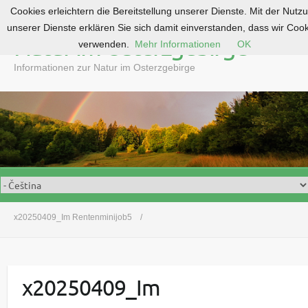
Cookies erleichtern die Bereitstellung unserer Dienste. Mit der Nutz
S
unserer Dienste erklären Sie sich damit einverstanden, dass wir Coo
k
Natur im Osterzgebirge
verwenden.
Mehr Informationen
OK
i
p
Informationen zur Natur im Osterzgebirge
t
o
c
o
n
t
e
n
t
x20250409_Im Rentenminijob5
x20250409_Im