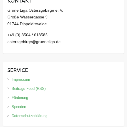
KONTAKT
v
Grüne Liga Osterzgebirge e. V.
Große Wassergasse 9
01744 Dippoldiswalde
+49 (0) 3504 / 618585
osterzgebirge@grueneliga.de
SERVICE
Impressum
Beitrags-Feed (RSS)
Förderung
Spenden
Datenschutzerklärung