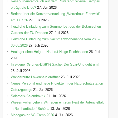
n
Ressourcenverbrauch auf dem Prüfstand: Wieviel Bergbau
erträgt die Erde?
27. Juli 2026
Bericht über die Konzeptvorstellung „Wetterhaus Zinnwald“
am 17.7.26
27. Juli 2026
Herzliche Einladung zum Sommerfest des der Botanischen
Gartens der TU Dresden
27. Juli 2026
Herzliche Einladung zum Nachmähwochenende vom 28. –
30.08.2026
27. Juli 2026
Heulager ohne Helge – Nachruf Helge Rochhausen
26. Juli
2026
In eigener (Grünes-Blätt’l-) Sache: Der Spar-Uhu geht um!
25. Juli 2026
Wanderhütte Löwenhain eröffnet
23. Juli 2026
Neues Personal und neue Projekte in der Naturschutzstation
Osterzgebirge
21. Juli 2026
Solarpark-Salamitaktik
21. Juli 2026
Wiesen voller Leben: Wir laden ein zum Fest der Artenvielfalt
in Reinhardtsdorf-Schöna
13. Juli 2026
Madagaskar-AG-Camp 2026
4. Juli 2026