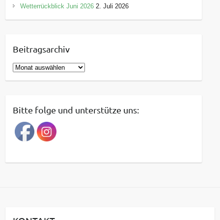
Wetterrückblick Juni 2026
2. Juli 2026
Beitragsarchiv
B
e
i
t
Bitte folge und unterstütze uns:
r
a
g
s
a
r
c
h
i