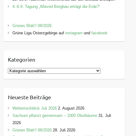
4.-6.9. Tagung „Wieviel Bergbau erträgt die Erde?“
Grünes Blätt’l 08/2026
Grüne Liga Osterzgebirge auf
instagram
und
facebook
Kategorien
K
a
t
e
Neueste Beiträge
g
o
Wetterrückblick Juli 2026
2. August 2026
r
Sachsen pflanzt gemeinsam – 1000 Obstbäume
31. Juli
i
2026
e
Grünes Blätt’l 08/2026
28. Juli 2026