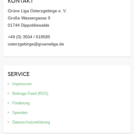
KONTAKT
v
Grüne Liga Osterzgebirge e. V.
Große Wassergasse 9
01744 Dippoldiswalde
+49 (0) 3504 / 618585
osterzgebirge@grueneliga.de
SERVICE
Impressum
Beitrags-Feed (RSS)
Förderung
Spenden
Datenschutzerklärung