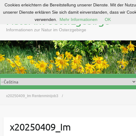
Cookies erleichtern die Bereitstellung unserer Dienste. Mit der Nutz
S
unserer Dienste erklären Sie sich damit einverstanden, dass wir Coo
k
Natur im Osterzgebirge
verwenden.
Mehr Informationen
OK
i
p
Informationen zur Natur im Osterzgebirge
t
o
c
o
n
t
e
n
t
x20250409_Im Rentenminijob3
x20250409_Im