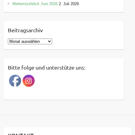
Wetterrückblick Juni 2026
2. Juli 2026
Beitragsarchiv
B
e
i
t
Bitte folge und unterstütze uns:
r
a
g
s
a
r
c
h
i