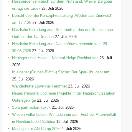
n
Ressourcenverbrauch auf dem Prüfstand: Wieviel Bergbau
erträgt die Erde?
27. Juli 2026
Bericht über die Konzeptvorstellung „Wetterhaus Zinnwald“
am 17.7.26
27. Juli 2026
Herzliche Einladung zum Sommerfest des der Botanischen
Gartens der TU Dresden
27. Juli 2026
Herzliche Einladung zum Nachmähwochenende vom 28. –
30.08.2026
27. Juli 2026
Heulager ohne Helge – Nachruf Helge Rochhausen
26. Juli
2026
In eigener (Grünes-Blätt’l-) Sache: Der Spar-Uhu geht um!
25. Juli 2026
Wanderhütte Löwenhain eröffnet
23. Juli 2026
Neues Personal und neue Projekte in der Naturschutzstation
Osterzgebirge
21. Juli 2026
Solarpark-Salamitaktik
21. Juli 2026
Wiesen voller Leben: Wir laden ein zum Fest der Artenvielfalt
in Reinhardtsdorf-Schöna
13. Juli 2026
Madagaskar-AG-Camp 2026
4. Juli 2026