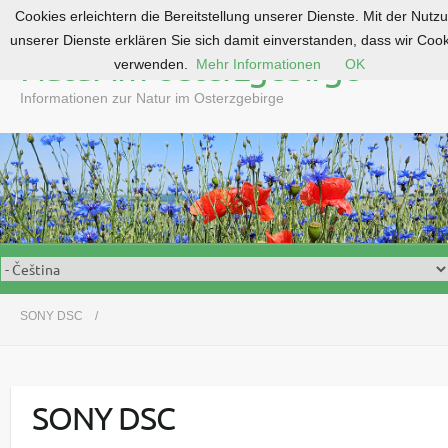
Cookies erleichtern die Bereitstellung unserer Dienste. Mit der Nutz
S
unserer Dienste erklären Sie sich damit einverstanden, dass wir Coo
k
Natur im Osterzgebirge
verwenden.
Mehr Informationen
OK
i
p
Informationen zur Natur im Osterzgebirge
t
o
c
o
n
t
e
n
t
SONY DSC
SONY DSC