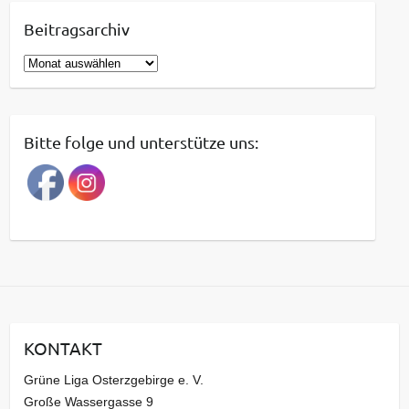
Beitragsarchiv
B
e
i
t
Bitte folge und unterstütze uns:
r
a
g
s
a
r
c
h
i
KONTAKT
v
Grüne Liga Osterzgebirge e. V.
Große Wassergasse 9