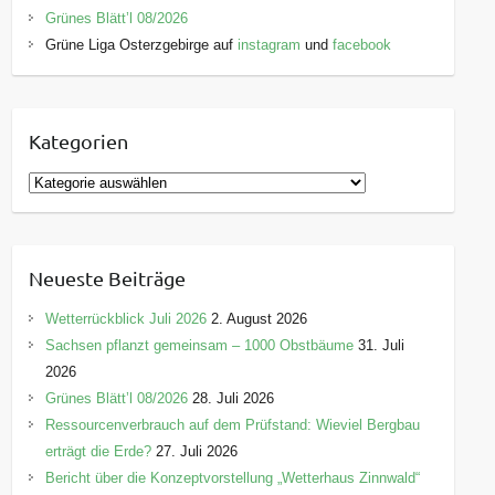
Grünes Blätt’l 08/2026
Grüne Liga Osterzgebirge auf
instagram
und
facebook
Kategorien
K
a
t
e
Neueste Beiträge
g
o
Wetterrückblick Juli 2026
2. August 2026
r
Sachsen pflanzt gemeinsam – 1000 Obstbäume
31. Juli
i
2026
e
Grünes Blätt’l 08/2026
28. Juli 2026
n
Ressourcenverbrauch auf dem Prüfstand: Wieviel Bergbau
erträgt die Erde?
27. Juli 2026
Bericht über die Konzeptvorstellung „Wetterhaus Zinnwald“