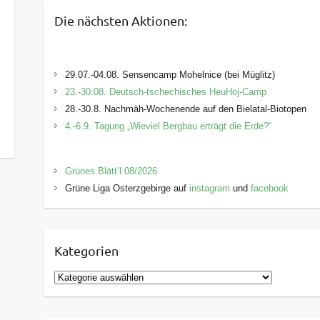
Die nächsten Aktionen:
29.07.-04.08. Sensencamp Mohelnice (bei Müglitz)
23.-30.08. Deutsch-tschechisches HeuHoj-Camp
28.-30.8. Nachmäh-Wochenende auf den Bielatal-Biotopen
4.-6.9. Tagung „Wieviel Bergbau erträgt die Erde?“
Grünes Blätt’l 08/2026
Grüne Liga Osterzgebirge auf
instagram
und
facebook
Kategorien
K
a
t