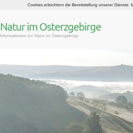
Cookies erleichtern die Bereitstellung unserer Dienste.
S
k
i
Natur im Osterzgebirge
p
t
Informationen zur Natur im Osterzgebirge
o
c
o
n
t
e
n
t