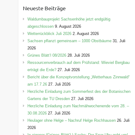
e
Neueste Beiträge
g
o
Waldumbauprojekt Sachsenhöhe jetzt endgültig
r
abgeschlossen
9. August 2026
i
Wetterrückblick Juli 2026
2. August 2026
e
Sachsen pflanzt gemeinsam – 1000 Obstbäume
31. Juli
n
2026
Grünes Blätt’l 08/2026
28. Juli 2026
Ressourcenverbrauch auf dem Prüfstand: Wieviel Bergbau
erträgt die Erde?
27. Juli 2026
Bericht über die Konzeptvorstellung „Wetterhaus Zinnwald“
am 17.7.26
27. Juli 2026
Herzliche Einladung zum Sommerfest des der Botanischen
Gartens der TU Dresden
27. Juli 2026
Herzliche Einladung zum Nachmähwochenende vom 28. –
30.08.2026
27. Juli 2026
Heulager ohne Helge – Nachruf Helge Rochhausen
26. Juli
2026
In eigener (Grünes-Blätt’l-) Sache: Der Spar-Uhu geht um!