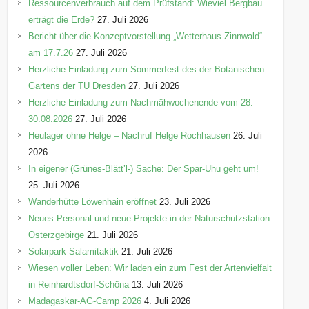
n
Ressourcenverbrauch auf dem Prüfstand: Wieviel Bergbau
erträgt die Erde?
27. Juli 2026
Bericht über die Konzeptvorstellung „Wetterhaus Zinnwald“
am 17.7.26
27. Juli 2026
Herzliche Einladung zum Sommerfest des der Botanischen
Gartens der TU Dresden
27. Juli 2026
Herzliche Einladung zum Nachmähwochenende vom 28. –
30.08.2026
27. Juli 2026
Heulager ohne Helge – Nachruf Helge Rochhausen
26. Juli
2026
In eigener (Grünes-Blätt’l-) Sache: Der Spar-Uhu geht um!
25. Juli 2026
Wanderhütte Löwenhain eröffnet
23. Juli 2026
Neues Personal und neue Projekte in der Naturschutzstation
Osterzgebirge
21. Juli 2026
Solarpark-Salamitaktik
21. Juli 2026
Wiesen voller Leben: Wir laden ein zum Fest der Artenvielfalt
in Reinhardtsdorf-Schöna
13. Juli 2026
Madagaskar-AG-Camp 2026
4. Juli 2026