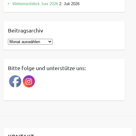
Wetterrückblick Juni 2026
2. Juli 2026
Beitragsarchiv
B
e
i
t
Bitte folge und unterstütze uns:
r
a
g
s
a
r
c
h
i