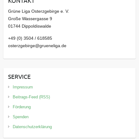
KONTAKT
v
Grüne Liga Osterzgebirge e. V.
Große Wassergasse 9
01744 Dippoldiswalde
+49 (0) 3504 / 618585
osterzgebirge@grueneliga.de
SERVICE
Impressum
Beitrags-Feed (RSS)
Förderung
Spenden
Datenschutzerklärung