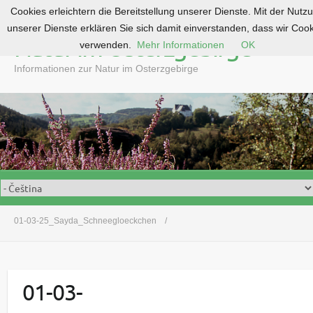
Cookies erleichtern die Bereitstellung unserer Dienste. Mit der Nutz
S
unserer Dienste erklären Sie sich damit einverstanden, dass wir Coo
k
Natur im Osterzgebirge
verwenden.
Mehr Informationen
OK
i
p
Informationen zur Natur im Osterzgebirge
t
o
c
o
n
t
e
n
t
01-03-25_Sayda_Schneegloeckchen
01-03-