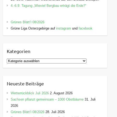
4.-6.9. Tagung „Wieviel Bergbau erträgt die Erde?“
Grünes Blätt’l 08/2026
Grüne Liga Osterzgebirge auf
instagram
und
facebook
Kategorien
K
a
t
e
Neueste Beiträge
g
o
Wetterrückblick Juli 2026
2. August 2026
r
Sachsen pflanzt gemeinsam – 1000 Obstbäume
31. Juli
i
2026
e
Grünes Blätt’l 08/2026
28. Juli 2026