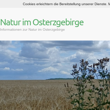
Cookies erleichtern die Bereitstellung unserer Dienste.
S
k
i
Natur im Osterzgebirge
p
t
Informationen zur Natur im Osterzgebirge
o
c
o
n
t
e
n
t