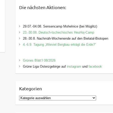
Die nächsten Aktionen:
29.07.-04.08. Sensencamp Mohelnice (bei Müglitz)
23.-30.08. Deutsch-tschechisches HeuHoj-Camp
28.-30.8. Nachmäh-Wochenende auf den Bielatal-Biotopen
4.-6.9. Tagung „Wieviel Bergbau erträgt die Erde?“
Grünes Blätt’l 08/2026
Grüne Liga Osterzgebirge auf
instagram
und
facebook
Kategorien
K
a
t