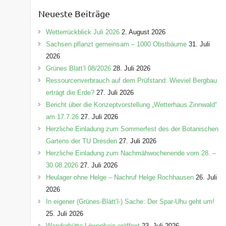
e
Neueste Beiträge
g
o
Wetterrückblick Juli 2026
2. August 2026
r
Sachsen pflanzt gemeinsam – 1000 Obstbäume
31. Juli
i
2026
e
Grünes Blätt’l 08/2026
28. Juli 2026
n
Ressourcenverbrauch auf dem Prüfstand: Wieviel Bergbau
erträgt die Erde?
27. Juli 2026
Bericht über die Konzeptvorstellung „Wetterhaus Zinnwald“
am 17.7.26
27. Juli 2026
Herzliche Einladung zum Sommerfest des der Botanischen
Gartens der TU Dresden
27. Juli 2026
Herzliche Einladung zum Nachmähwochenende vom 28. –
30.08.2026
27. Juli 2026
Heulager ohne Helge – Nachruf Helge Rochhausen
26. Juli
2026
In eigener (Grünes-Blätt’l-) Sache: Der Spar-Uhu geht um!
25. Juli 2026
Wanderhütte Löwenhain eröffnet
23. Juli 2026