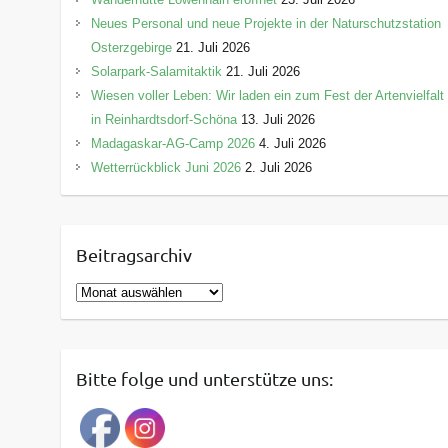
Neues Personal und neue Projekte in der Naturschutzstation
Osterzgebirge
21. Juli 2026
Solarpark-Salamitaktik
21. Juli 2026
Wiesen voller Leben: Wir laden ein zum Fest der Artenvielfalt
in Reinhardtsdorf-Schöna
13. Juli 2026
Madagaskar-AG-Camp 2026
4. Juli 2026
Wetterrückblick Juni 2026
2. Juli 2026
Beitragsarchiv
B
e
i
t
Bitte folge und unterstütze uns:
r
a
g