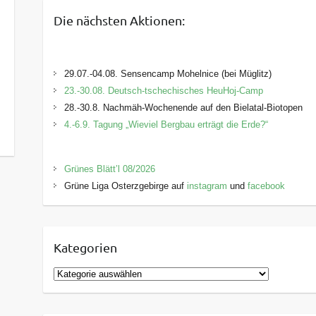
Die nächsten Aktionen:
29.07.-04.08. Sensencamp Mohelnice (bei Müglitz)
23.-30.08. Deutsch-tschechisches HeuHoj-Camp
28.-30.8. Nachmäh-Wochenende auf den Bielatal-Biotopen
4.-6.9. Tagung „Wieviel Bergbau erträgt die Erde?“
Grünes Blätt’l 08/2026
Grüne Liga Osterzgebirge auf
instagram
und
facebook
Kategorien
K
a
t