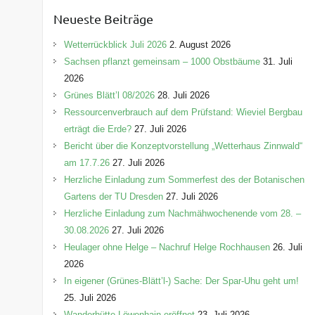
e
Neueste Beiträge
g
o
Wetterrückblick Juli 2026
2. August 2026
r
Sachsen pflanzt gemeinsam – 1000 Obstbäume
31. Juli
i
2026
e
Grünes Blätt’l 08/2026
28. Juli 2026
n
Ressourcenverbrauch auf dem Prüfstand: Wieviel Bergbau
erträgt die Erde?
27. Juli 2026
Bericht über die Konzeptvorstellung „Wetterhaus Zinnwald“
am 17.7.26
27. Juli 2026
Herzliche Einladung zum Sommerfest des der Botanischen
Gartens der TU Dresden
27. Juli 2026
Herzliche Einladung zum Nachmähwochenende vom 28. –
30.08.2026
27. Juli 2026
Heulager ohne Helge – Nachruf Helge Rochhausen
26. Juli
2026
In eigener (Grünes-Blätt’l-) Sache: Der Spar-Uhu geht um!
25. Juli 2026
Wanderhütte Löwenhain eröffnet
23. Juli 2026