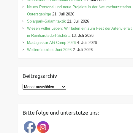
Neues Personal und neue Projekte in der Naturschutzstation
Osterzgebirge
21. Juli 2026
Solarpark-Salamitaktik
21. Juli 2026
Wiesen voller Leben: Wir laden ein zum Fest der Artenvielfalt
in Reinhardtsdorf-Schöna
13. Juli 2026
Madagaskar-AG-Camp 2026
4. Juli 2026
Wetterrückblick Juni 2026
2. Juli 2026
Beitragsarchiv
B
e
i
t
Bitte folge und unterstütze uns:
r
a
g