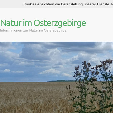
Cookies erleichtern die Bereitstellung unserer Dienste.
S
k
i
Natur im Osterzgebirge
p
t
Informationen zur Natur im Osterzgebirge
o
c
o
n
t
e
n
t