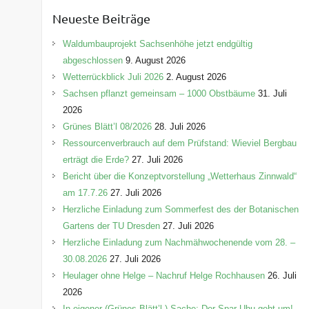
e
Neueste Beiträge
g
o
Waldumbauprojekt Sachsenhöhe jetzt endgültig
r
abgeschlossen
9. August 2026
i
Wetterrückblick Juli 2026
2. August 2026
e
Sachsen pflanzt gemeinsam – 1000 Obstbäume
31. Juli
n
2026
Grünes Blätt’l 08/2026
28. Juli 2026
Ressourcenverbrauch auf dem Prüfstand: Wieviel Bergbau
erträgt die Erde?
27. Juli 2026
Bericht über die Konzeptvorstellung „Wetterhaus Zinnwald“
am 17.7.26
27. Juli 2026
Herzliche Einladung zum Sommerfest des der Botanischen
Gartens der TU Dresden
27. Juli 2026
Herzliche Einladung zum Nachmähwochenende vom 28. –
30.08.2026
27. Juli 2026
Heulager ohne Helge – Nachruf Helge Rochhausen
26. Juli
2026
In eigener (Grünes-Blätt’l-) Sache: Der Spar-Uhu geht um!