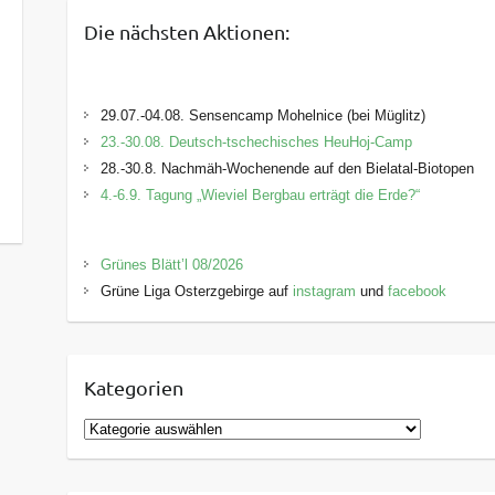
Die nächsten Aktionen:
29.07.-04.08. Sensencamp Mohelnice (bei Müglitz)
23.-30.08. Deutsch-tschechisches HeuHoj-Camp
28.-30.8. Nachmäh-Wochenende auf den Bielatal-Biotopen
4.-6.9. Tagung „Wieviel Bergbau erträgt die Erde?“
Grünes Blätt’l 08/2026
Grüne Liga Osterzgebirge auf
instagram
und
facebook
Kategorien
K
a
t