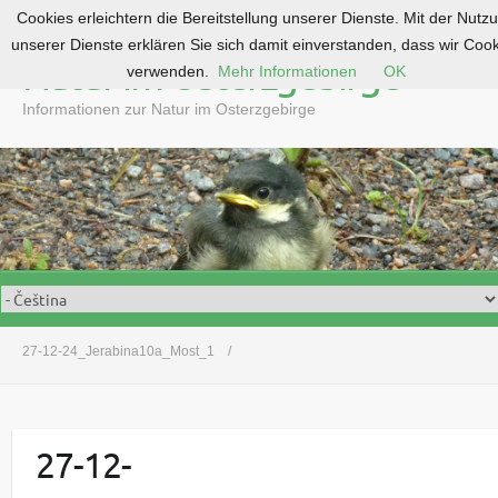
Cookies erleichtern die Bereitstellung unserer Dienste. Mit der Nutz
S
unserer Dienste erklären Sie sich damit einverstanden, dass wir Coo
k
Natur im Osterzgebirge
verwenden.
Mehr Informationen
OK
i
p
Informationen zur Natur im Osterzgebirge
t
o
c
o
n
t
e
n
t
27-12-24_Jerabina10a_Most_1
27-12-