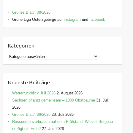
Grünes Blätt’l 08/2026
Grüne Liga Osterzgebirge auf
instagram
und
facebook
Kategorien
K
a
t
e
Neueste Beiträge
g
o
Wetterrückblick Juli 2026
2. August 2026
r
Sachsen pflanzt gemeinsam – 1000 Obstbäume
31. Juli
i
2026
e
Grünes Blätt’l 08/2026
28. Juli 2026
n
Ressourcenverbrauch auf dem Prüfstand: Wieviel Bergbau
erträgt die Erde?
27. Juli 2026