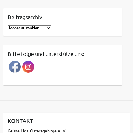
Beitragsarchiv
B
e
i
t
Bitte folge und unterstütze uns:
r
a
g
s
a
r
c
h
i
KONTAKT
v
Grüne Liga Osterzgebirge e. V.