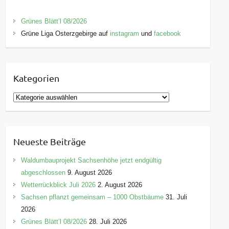
Grünes Blätt’l 08/2026
Grüne Liga Osterzgebirge auf
instagram
und
facebook
Kategorien
K
a
t
e
Neueste Beiträge
g
o
Waldumbauprojekt Sachsenhöhe jetzt endgültig
r
abgeschlossen
9. August 2026
i
Wetterrückblick Juli 2026
2. August 2026
e
Sachsen pflanzt gemeinsam – 1000 Obstbäume
31. Juli
n
2026
Grünes Blätt’l 08/2026
28. Juli 2026