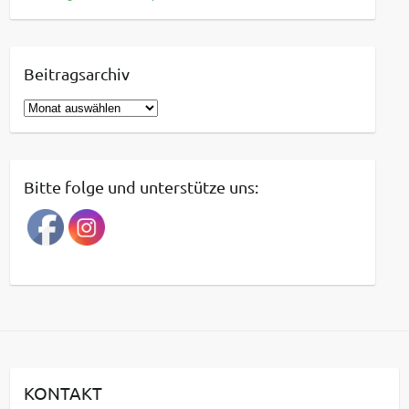
Beitragsarchiv
B
e
i
t
Bitte folge und unterstütze uns:
r
a
g
s
a
r
c
h
i
KONTAKT
v