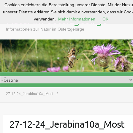
Cookies erleichtern die Bereitstellung unserer Dienste. Mit der Nutz
S
unserer Dienste erklären Sie sich damit einverstanden, dass wir Coo
k
Natur im Osterzgebirge
verwenden.
Mehr Informationen
OK
i
p
Informationen zur Natur im Osterzgebirge
t
o
c
o
n
t
e
n
t
27-12-24_Jerabina10a_Most
27-12-24_Jerabina10a_Most