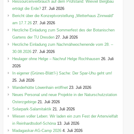
n
Ressourcenverbrauch auf dem Prüfstand: Wieviel Bergbau
erträgt die Erde?
27. Juli 2026
Bericht über die Konzeptvorstellung „Wetterhaus Zinnwald“
am 17.7.26
27. Juli 2026
Herzliche Einladung zum Sommerfest des der Botanischen
Gartens der TU Dresden
27. Juli 2026
Herzliche Einladung zum Nachmähwochenende vom 28. –
30.08.2026
27. Juli 2026
Heulager ohne Helge – Nachruf Helge Rochhausen
26. Juli
2026
In eigener (Grünes-Blätt’l-) Sache: Der Spar-Uhu geht um!
25. Juli 2026
Wanderhütte Löwenhain eröffnet
23. Juli 2026
Neues Personal und neue Projekte in der Naturschutzstation
Osterzgebirge
21. Juli 2026
Solarpark-Salamitaktik
21. Juli 2026
Wiesen voller Leben: Wir laden ein zum Fest der Artenvielfalt
in Reinhardtsdorf-Schöna
13. Juli 2026
Madagaskar-AG-Camp 2026
4. Juli 2026