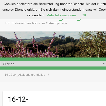
Cookies erleichtern die Bereitstellung unserer Dienste. Mit der Nutz
S
unserer Dienste erklären Sie sich damit einverstanden, dass wir Coo
k
Natur im Osterzgebirge
verwenden.
Mehr Informationen
OK
i
p
Informationen zur Natur im Osterzgebirge
t
o
c
o
n
t
e
n
t
16-12-24_AlteMortelgrundallee
16-12-