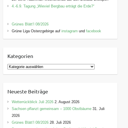
4.-6.9. Tagung „Wieviel Bergbau erträgt die Erde?“
Grünes Blätt’l 08/2026
Grüne Liga Osterzgebirge auf
instagram
und
facebook
Kategorien
K
a
t
e
Neueste Beiträge
g
o
Wetterrückblick Juli 2026
2. August 2026
r
Sachsen pflanzt gemeinsam – 1000 Obstbäume
31. Juli
i
2026
e
Grünes Blätt’l 08/2026
28. Juli 2026