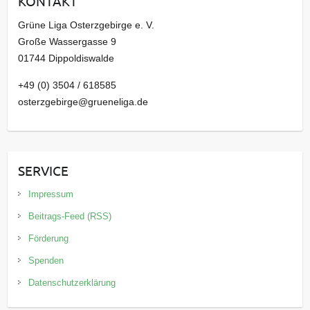
KONTAKT
v
Grüne Liga Osterzgebirge e. V.
Große Wassergasse 9
01744 Dippoldiswalde
+49 (0) 3504 / 618585
osterzgebirge@grueneliga.de
SERVICE
Impressum
Beitrags-Feed (RSS)
Förderung
Spenden
Datenschutzerklärung