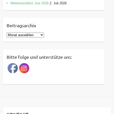
Wetterrückblick Juni 2026
2. Juli 2026
Beitragsarchiv
B
e
i
t
Bitte folge und unterstütze uns:
r
a
g
s
a
r
c
h
i