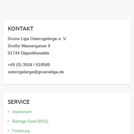
c
h
i
KONTAKT
v
Grüne Liga Osterzgebirge e. V.
Große Wassergasse 9
01744 Dippoldiswalde
+49 (0) 3504 / 618585
osterzgebirge@grueneliga.de
SERVICE
Impressum
Beitrags-Feed (RSS)
Förderung