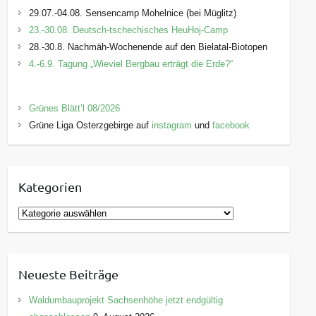
29.07.-04.08. Sensencamp Mohelnice (bei Müglitz)
23.-30.08. Deutsch-tschechisches HeuHoj-Camp
28.-30.8. Nachmäh-Wochenende auf den Bielatal-Biotopen
4.-6.9. Tagung „Wieviel Bergbau erträgt die Erde?“
Grünes Blätt’l 08/2026
Grüne Liga Osterzgebirge auf
instagram
und
facebook
Kategorien
K
a
t
e
Neueste Beiträge
g
o
Waldumbauprojekt Sachsenhöhe jetzt endgültig
r