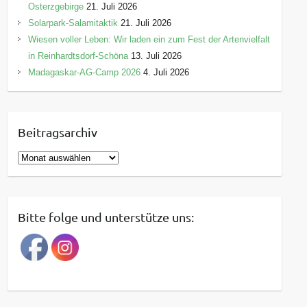
Osterzgebirge
21. Juli 2026
Solarpark-Salamitaktik
21. Juli 2026
Wiesen voller Leben: Wir laden ein zum Fest der Artenvielfalt
in Reinhardtsdorf-Schöna
13. Juli 2026
Madagaskar-AG-Camp 2026
4. Juli 2026
Beitragsarchiv
B
e
i
t
Bitte folge und unterstütze uns:
r
a
g
s
a
r