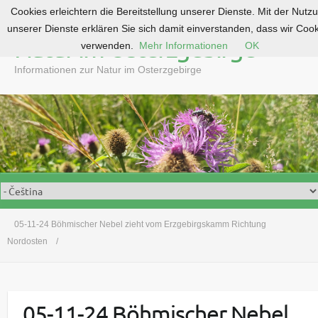
Cookies erleichtern die Bereitstellung unserer Dienste. Mit der Nutz
S
unserer Dienste erklären Sie sich damit einverstanden, dass wir Coo
k
Natur im Osterzgebirge
verwenden.
Mehr Informationen
OK
i
p
Informationen zur Natur im Osterzgebirge
t
o
c
o
n
t
e
n
t
05-11-24 Böhmischer Nebel zieht vom Erzgebirgskamm Richtung
Nordosten
05-11-24 Böhmischer Nebel