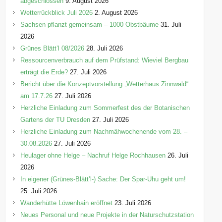
abgeschlossen
9. August 2026
i
Wetterrückblick Juli 2026
2. August 2026
e
Sachsen pflanzt gemeinsam – 1000 Obstbäume
31. Juli
n
2026
Grünes Blätt’l 08/2026
28. Juli 2026
Ressourcenverbrauch auf dem Prüfstand: Wieviel Bergbau
erträgt die Erde?
27. Juli 2026
Bericht über die Konzeptvorstellung „Wetterhaus Zinnwald“
am 17.7.26
27. Juli 2026
Herzliche Einladung zum Sommerfest des der Botanischen
Gartens der TU Dresden
27. Juli 2026
Herzliche Einladung zum Nachmähwochenende vom 28. –
30.08.2026
27. Juli 2026
Heulager ohne Helge – Nachruf Helge Rochhausen
26. Juli
2026
In eigener (Grünes-Blätt’l-) Sache: Der Spar-Uhu geht um!
25. Juli 2026
Wanderhütte Löwenhain eröffnet
23. Juli 2026
Neues Personal und neue Projekte in der Naturschutzstation