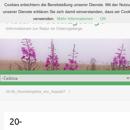
Cookies erleichtern die Bereitstellung unserer Dienste. Mit der Nutz
S
unserer Dienste erklären Sie sich damit einverstanden, dass wir Coo
k
Natur im Osterzgebirge
verwenden.
Mehr Informationen
OK
i
p
Informationen zur Natur im Osterzgebirge
t
o
c
o
n
t
e
n
t
20-06_Ahornbergblick_von_Sayda07
20-