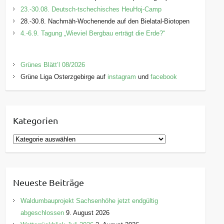
23.-30.08. Deutsch-tschechisches HeuHoj-Camp
28.-30.8. Nachmäh-Wochenende auf den Bielatal-Biotopen
4.-6.9. Tagung „Wieviel Bergbau erträgt die Erde?“
Grünes Blätt’l 08/2026
Grüne Liga Osterzgebirge auf
instagram
und
facebook
Kategorien
K
a
t
e
Neueste Beiträge
g
o
Waldumbauprojekt Sachsenhöhe jetzt endgültig
r
abgeschlossen
9. August 2026
i