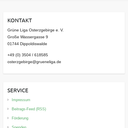
h
i
KONTAKT
v
Grüne Liga Osterzgebirge e. V.
Große Wassergasse 9
01744 Dippoldiswalde
+49 (0) 3504 / 618585
osterzgebirge@grueneliga.de
SERVICE
Impressum
Beitrags-Feed (RSS)
Förderung
Spenden