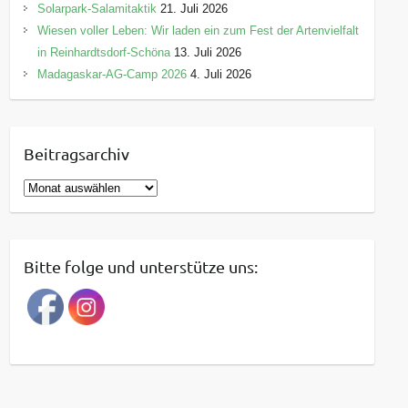
Solarpark-Salamitaktik
21. Juli 2026
Wiesen voller Leben: Wir laden ein zum Fest der Artenvielfalt
in Reinhardtsdorf-Schöna
13. Juli 2026
Madagaskar-AG-Camp 2026
4. Juli 2026
Beitragsarchiv
B
e
i
t
Bitte folge und unterstütze uns:
r
a
g
s
a
r
c