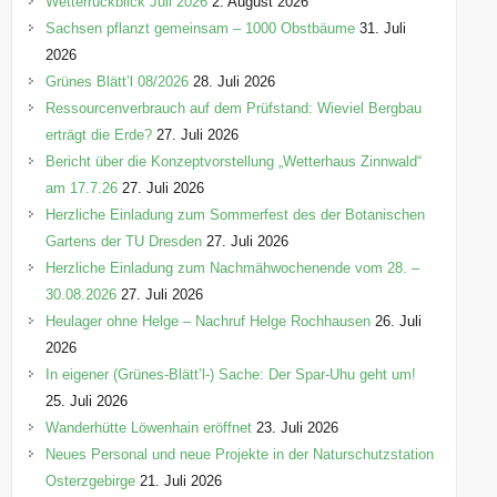
Wetterrückblick Juli 2026
2. August 2026
e
Sachsen pflanzt gemeinsam – 1000 Obstbäume
31. Juli
n
2026
Grünes Blätt’l 08/2026
28. Juli 2026
Ressourcenverbrauch auf dem Prüfstand: Wieviel Bergbau
erträgt die Erde?
27. Juli 2026
Bericht über die Konzeptvorstellung „Wetterhaus Zinnwald“
am 17.7.26
27. Juli 2026
Herzliche Einladung zum Sommerfest des der Botanischen
Gartens der TU Dresden
27. Juli 2026
Herzliche Einladung zum Nachmähwochenende vom 28. –
30.08.2026
27. Juli 2026
Heulager ohne Helge – Nachruf Helge Rochhausen
26. Juli
2026
In eigener (Grünes-Blätt’l-) Sache: Der Spar-Uhu geht um!
25. Juli 2026
Wanderhütte Löwenhain eröffnet
23. Juli 2026
Neues Personal und neue Projekte in der Naturschutzstation
Osterzgebirge
21. Juli 2026