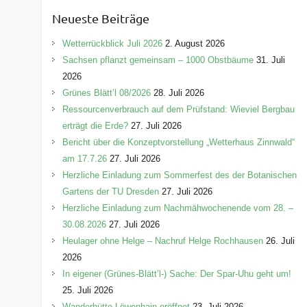
e
Neueste Beiträge
g
o
Wetterrückblick Juli 2026
2. August 2026
r
Sachsen pflanzt gemeinsam – 1000 Obstbäume
31. Juli
i
2026
e
Grünes Blätt’l 08/2026
28. Juli 2026
n
Ressourcenverbrauch auf dem Prüfstand: Wieviel Bergbau
erträgt die Erde?
27. Juli 2026
Bericht über die Konzeptvorstellung „Wetterhaus Zinnwald“
am 17.7.26
27. Juli 2026
Herzliche Einladung zum Sommerfest des der Botanischen
Gartens der TU Dresden
27. Juli 2026
Herzliche Einladung zum Nachmähwochenende vom 28. –
30.08.2026
27. Juli 2026
Heulager ohne Helge – Nachruf Helge Rochhausen
26. Juli
2026
In eigener (Grünes-Blätt’l-) Sache: Der Spar-Uhu geht um!
25. Juli 2026
Wanderhütte Löwenhain eröffnet
23. Juli 2026