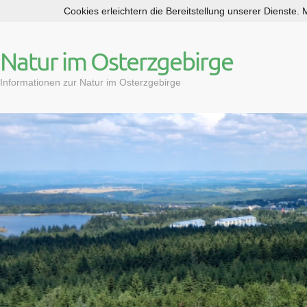
Cookies erleichtern die Bereitstellung unserer Dienste.
S
k
i
Natur im Osterzgebirge
p
t
Informationen zur Natur im Osterzgebirge
o
c
o
n
t
e
n
t