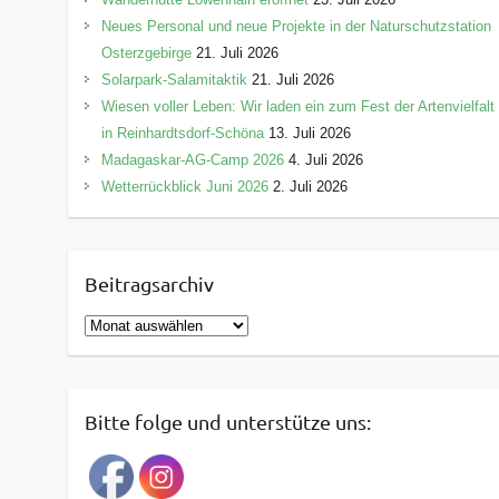
Neues Personal und neue Projekte in der Naturschutzstation
Osterzgebirge
21. Juli 2026
Solarpark-Salamitaktik
21. Juli 2026
Wiesen voller Leben: Wir laden ein zum Fest der Artenvielfalt
in Reinhardtsdorf-Schöna
13. Juli 2026
Madagaskar-AG-Camp 2026
4. Juli 2026
Wetterrückblick Juni 2026
2. Juli 2026
Beitragsarchiv
B
e
i
t
Bitte folge und unterstütze uns:
r
a
g