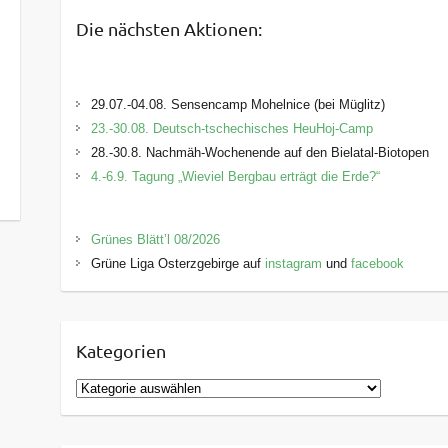
Die nächsten Aktionen:
29.07.-04.08. Sensencamp Mohelnice (bei Müglitz)
23.-30.08. Deutsch-tschechisches HeuHoj-Camp
28.-30.8. Nachmäh-Wochenende auf den Bielatal-Biotopen
4.-6.9. Tagung „Wieviel Bergbau erträgt die Erde?“
Grünes Blätt’l 08/2026
Grüne Liga Osterzgebirge auf
instagram
und
facebook
Kategorien
K
a
t