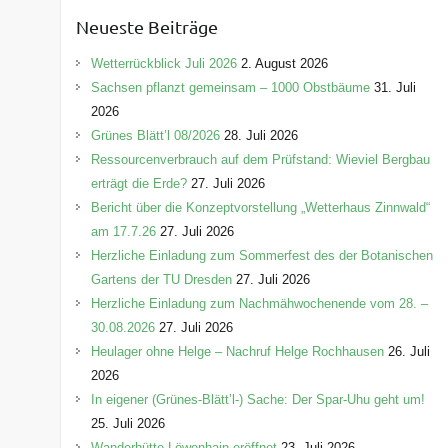
e
Neueste Beiträge
g
o
Wetterrückblick Juli 2026
2. August 2026
r
Sachsen pflanzt gemeinsam – 1000 Obstbäume
31. Juli
i
2026
e
Grünes Blätt’l 08/2026
28. Juli 2026
n
Ressourcenverbrauch auf dem Prüfstand: Wieviel Bergbau
erträgt die Erde?
27. Juli 2026
Bericht über die Konzeptvorstellung „Wetterhaus Zinnwald“
am 17.7.26
27. Juli 2026
Herzliche Einladung zum Sommerfest des der Botanischen
Gartens der TU Dresden
27. Juli 2026
Herzliche Einladung zum Nachmähwochenende vom 28. –
30.08.2026
27. Juli 2026
Heulager ohne Helge – Nachruf Helge Rochhausen
26. Juli
2026
In eigener (Grünes-Blätt’l-) Sache: Der Spar-Uhu geht um!
25. Juli 2026
Wanderhütte Löwenhain eröffnet
23. Juli 2026