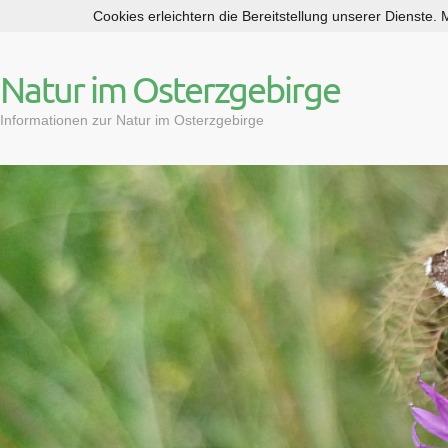
Cookies erleichtern die Bereitstellung unserer Dienste.
S
k
i
Natur im Osterzgebirge
p
t
Informationen zur Natur im Osterzgebirge
o
c
o
n
t
e
n
t