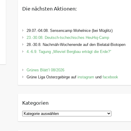
Die nächsten Aktionen:
29.07.-04.08. Sensencamp Mohelnice (bei Müglitz)
23.-30.08. Deutsch-tschechisches HeuHoj-Camp
28.-30.8. Nachmäh-Wochenende auf den Bielatal-Biotopen
4.-6.9. Tagung „Wieviel Bergbau erträgt die Erde?“
Grünes Blätt’l 08/2026
Grüne Liga Osterzgebirge auf
instagram
und
facebook
Kategorien
K
a
t