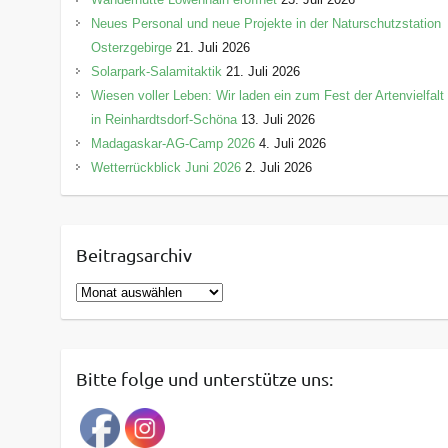
Neues Personal und neue Projekte in der Naturschutzstation
Osterzgebirge
21. Juli 2026
Solarpark-Salamitaktik
21. Juli 2026
Wiesen voller Leben: Wir laden ein zum Fest der Artenvielfalt
in Reinhardtsdorf-Schöna
13. Juli 2026
Madagaskar-AG-Camp 2026
4. Juli 2026
Wetterrückblick Juni 2026
2. Juli 2026
Beitragsarchiv
B
e
i
t
Bitte folge und unterstütze uns:
r
a
g