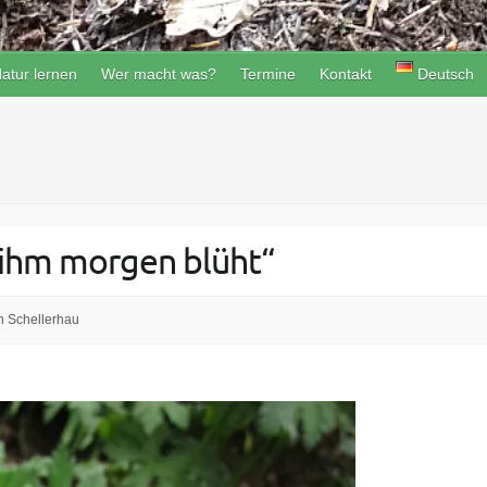
atur lernen
Wer macht was?
Termine
Kontakt
Deutsch
 ihm morgen blüht“
n Schellerhau