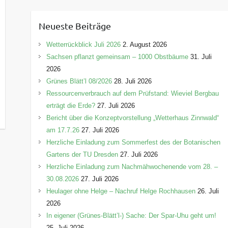
t
e
Neueste Beiträge
g
o
Wetterrückblick Juli 2026
2. August 2026
r
Sachsen pflanzt gemeinsam – 1000 Obstbäume
31. Juli
i
2026
e
Grünes Blätt’l 08/2026
28. Juli 2026
n
Ressourcenverbrauch auf dem Prüfstand: Wieviel Bergbau
erträgt die Erde?
27. Juli 2026
Bericht über die Konzeptvorstellung „Wetterhaus Zinnwald“
am 17.7.26
27. Juli 2026
Herzliche Einladung zum Sommerfest des der Botanischen
Gartens der TU Dresden
27. Juli 2026
Herzliche Einladung zum Nachmähwochenende vom 28. –
30.08.2026
27. Juli 2026
Heulager ohne Helge – Nachruf Helge Rochhausen
26. Juli
2026
In eigener (Grünes-Blätt’l-) Sache: Der Spar-Uhu geht um!
25. Juli 2026