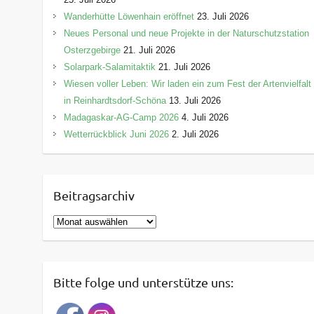
Wanderhütte Löwenhain eröffnet
23. Juli 2026
Neues Personal und neue Projekte in der Naturschutzstation
Osterzgebirge
21. Juli 2026
Solarpark-Salamitaktik
21. Juli 2026
Wiesen voller Leben: Wir laden ein zum Fest der Artenvielfalt
in Reinhardtsdorf-Schöna
13. Juli 2026
Madagaskar-AG-Camp 2026
4. Juli 2026
Wetterrückblick Juni 2026
2. Juli 2026
Beitragsarchiv
B
e
i
t
Bitte folge und unterstütze uns:
r
a