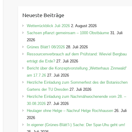
t
e
Neueste Beiträge
g
o
Wetterrückblick Juli 2026
2. August 2026
r
Sachsen pflanzt gemeinsam – 1000 Obstbäume
31. Juli
i
2026
e
Grünes Blätt’l 08/2026
28. Juli 2026
n
Ressourcenverbrauch auf dem Prüfstand: Wieviel Bergbau
erträgt die Erde?
27. Juli 2026
Bericht über die Konzeptvorstellung „Wetterhaus Zinnwald“
am 17.7.26
27. Juli 2026
Herzliche Einladung zum Sommerfest des der Botanischen
Gartens der TU Dresden
27. Juli 2026
Herzliche Einladung zum Nachmähwochenende vom 28. –
30.08.2026
27. Juli 2026
Heulager ohne Helge – Nachruf Helge Rochhausen
26. Juli
2026
In eigener (Grünes-Blätt’l-) Sache: Der Spar-Uhu geht um!
25. Juli 2026