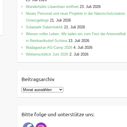
Wanderhütte Löwenhain eröffnet
23. Juli 2026
Neues Personal und neue Projekte in der Naturschutzstation
Osterzgebirge
21. Juli 2026
Solarpark-Salamitaktik
21. Juli 2026
Wiesen voller Leben: Wir laden ein zum Fest der Artenvielfalt
in Reinhardtsdorf-Schöna
13. Juli 2026
Madagaskar-AG-Camp 2026
4. Juli 2026
Wetterrückblick Juni 2026
2. Juli 2026
Beitragsarchiv
B
e
i
t
Bitte folge und unterstütze uns:
r
a