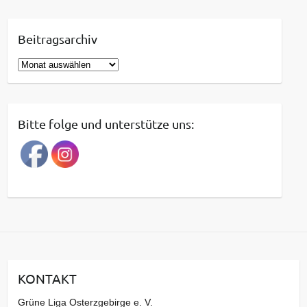
Beitragsarchiv
B
e
i
t
Bitte folge und unterstütze uns:
r
a
g
s
a
r
c
h
i
KONTAKT
v
Grüne Liga Osterzgebirge e. V.