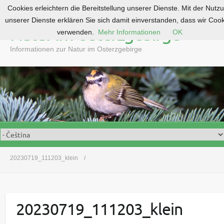
Cookies erleichtern die Bereitstellung unserer Dienste. Mit der Nutz
S
unserer Dienste erklären Sie sich damit einverstanden, dass wir Coo
k
Natur im Osterzgebirge
verwenden.
Mehr Informationen
OK
i
p
Informationen zur Natur im Osterzgebirge
t
o
c
o
n
t
e
n
t
20230719_111203_klein
20230719_111203_klein