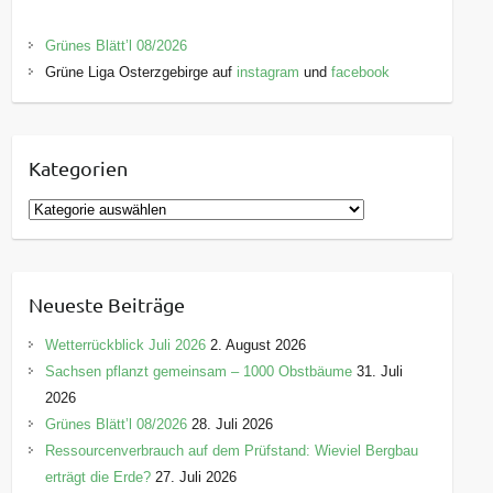
Grünes Blätt’l 08/2026
Grüne Liga Osterzgebirge auf
instagram
und
facebook
Kategorien
K
a
t
e
Neueste Beiträge
g
o
Wetterrückblick Juli 2026
2. August 2026
r
Sachsen pflanzt gemeinsam – 1000 Obstbäume
31. Juli
i
2026
e
Grünes Blätt’l 08/2026
28. Juli 2026
n
Ressourcenverbrauch auf dem Prüfstand: Wieviel Bergbau
erträgt die Erde?
27. Juli 2026