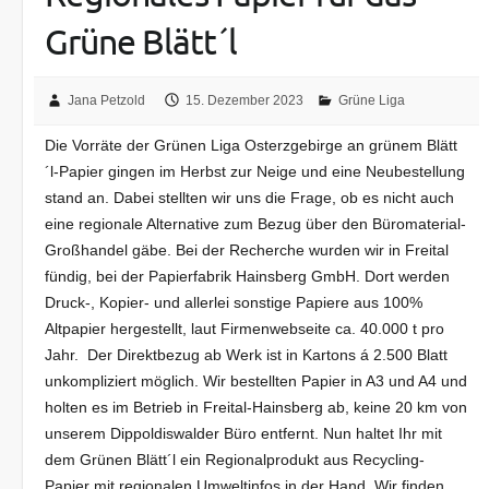
Grüne Blätt´l
Jana Petzold
15. Dezember 2023
Grüne Liga
Die Vorräte der Grünen Liga Osterzgebirge an grünem Blätt
´l-Papier gingen im Herbst zur Neige und eine Neubestellung
stand an. Dabei stellten wir uns die Frage, ob es nicht auch
eine regionale Alternative zum Bezug über den Büromaterial-
Großhandel gäbe. Bei der Recherche wurden wir in Freital
fündig, bei der Papierfabrik Hainsberg GmbH. Dort werden
Druck-, Kopier- und allerlei sonstige Papiere aus 100%
Altpapier hergestellt, laut Firmenwebseite ca. 40.000 t pro
Jahr. Der Direktbezug ab Werk ist in Kartons á 2.500 Blatt
unkompliziert möglich. Wir bestellten Papier in A3 und A4 und
holten es im Betrieb in Freital-Hainsberg ab, keine 20 km von
unserem Dippoldiswalder Büro entfernt. Nun haltet Ihr mit
dem Grünen Blätt´l ein Regionalprodukt aus Recycling-
Papier mit regionalen Umweltinfos in der Hand. Wir finden,