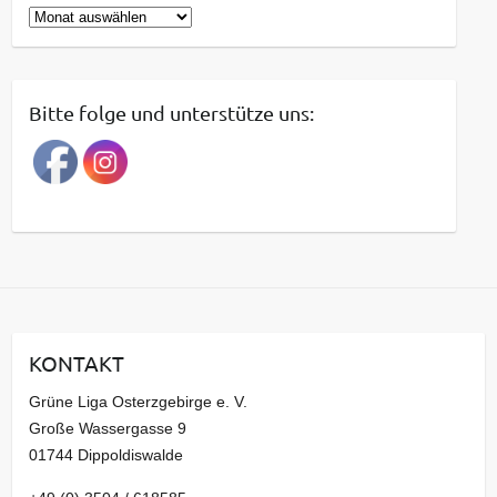
B
e
i
t
Bitte folge und unterstütze uns:
r
a
g
s
a
r
c
h
i
KONTAKT
v
Grüne Liga Osterzgebirge e. V.
Große Wassergasse 9
01744 Dippoldiswalde