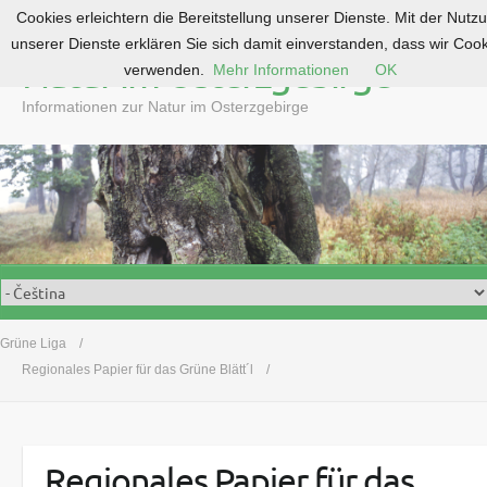
Cookies erleichtern die Bereitstellung unserer Dienste. Mit der Nutz
S
unserer Dienste erklären Sie sich damit einverstanden, dass wir Coo
k
Natur im Osterzgebirge
verwenden.
Mehr Informationen
OK
i
p
Informationen zur Natur im Osterzgebirge
t
o
c
o
n
t
e
n
t
Grüne Liga
Regionales Papier für das Grüne Blätt´l
Regionales Papier für das