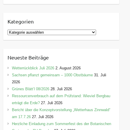
Kategorien
K
a
t
e
Neueste Beiträge
g
o
Wetterrückblick Juli 2026
2. August 2026
r
Sachsen pflanzt gemeinsam – 1000 Obstbäume
31. Juli
i
2026
e
Grünes Blätt’l 08/2026
28. Juli 2026
n
Ressourcenverbrauch auf dem Prüfstand: Wieviel Bergbau
erträgt die Erde?
27. Juli 2026
Bericht über die Konzeptvorstellung „Wetterhaus Zinnwald“
am 17.7.26
27. Juli 2026
Herzliche Einladung zum Sommerfest des der Botanischen