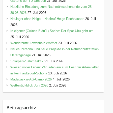
Gartens der TU Dresden
27. Juli 2026
Herzliche Einladung zum Nachmähwochenende vom 28. –
30.08.2026
27. Juli 2026
Heulager ohne Helge – Nachruf Helge Rochhausen
26. Juli
2026
In eigener (Grünes-Blätt’l-) Sache: Der Spar-Uhu geht um!
25. Juli 2026
Wanderhütte Löwenhain eröffnet
23. Juli 2026
Neues Personal und neue Projekte in der Naturschutzstation
Osterzgebirge
21. Juli 2026
Solarpark-Salamitaktik
21. Juli 2026
Wiesen voller Leben: Wir laden ein zum Fest der Artenvielfalt
in Reinhardtsdorf-Schöna
13. Juli 2026
Madagaskar-AG-Camp 2026
4. Juli 2026
Wetterrückblick Juni 2026
2. Juli 2026
Beitragsarchiv