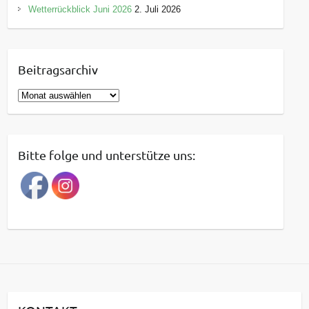
Wetterrückblick Juni 2026
2. Juli 2026
Beitragsarchiv
B
e
i
t
Bitte folge und unterstütze uns:
r
a
g
s
a
r
c
h
i