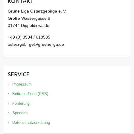
KONTAKT
v
Grüne Liga Osterzgebirge e. V.
Große Wassergasse 9
01744 Dippoldiswalde
+49 (0) 3504 / 618585
osterzgebirge@grueneliga.de
SERVICE
Impressum
Beitrags-Feed (RSS)
Förderung
Spenden
Datenschutzerklärung