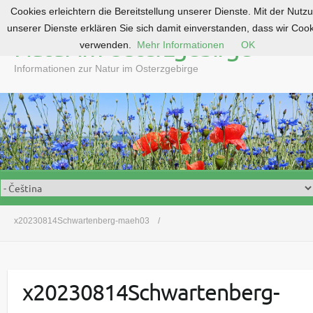
Cookies erleichtern die Bereitstellung unserer Dienste. Mit der Nutz
S
unserer Dienste erklären Sie sich damit einverstanden, dass wir Coo
k
Natur im Osterzgebirge
verwenden.
Mehr Informationen
OK
i
p
Informationen zur Natur im Osterzgebirge
t
o
c
o
n
t
e
n
t
x20230814Schwartenberg-maeh03
x20230814Schwartenberg-