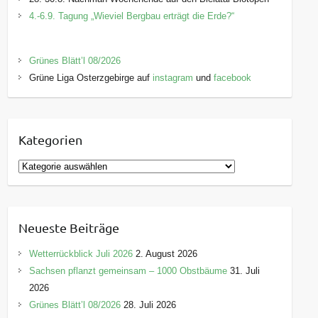
4.-6.9. Tagung „Wieviel Bergbau erträgt die Erde?“
Grünes Blätt’l 08/2026
Grüne Liga Osterzgebirge auf
instagram
und
facebook
Kategorien
K
a
t
e
Neueste Beiträge
g
o
Wetterrückblick Juli 2026
2. August 2026
r
Sachsen pflanzt gemeinsam – 1000 Obstbäume
31. Juli
i
2026
e
Grünes Blätt’l 08/2026
28. Juli 2026