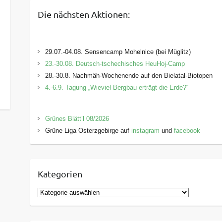
Die nächsten Aktionen:
29.07.-04.08. Sensencamp Mohelnice (bei Müglitz)
23.-30.08. Deutsch-tschechisches HeuHoj-Camp
28.-30.8. Nachmäh-Wochenende auf den Bielatal-Biotopen
4.-6.9. Tagung „Wieviel Bergbau erträgt die Erde?“
Grünes Blätt’l 08/2026
Grüne Liga Osterzgebirge auf
instagram
und
facebook
Kategorien
K
a
t