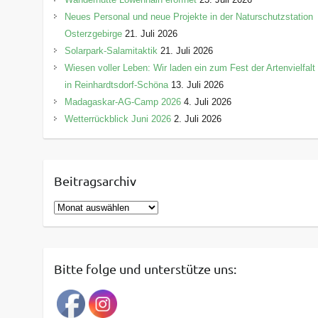
Neues Personal und neue Projekte in der Naturschutzstation
Osterzgebirge
21. Juli 2026
Solarpark-Salamitaktik
21. Juli 2026
Wiesen voller Leben: Wir laden ein zum Fest der Artenvielfalt
in Reinhardtsdorf-Schöna
13. Juli 2026
Madagaskar-AG-Camp 2026
4. Juli 2026
Wetterrückblick Juni 2026
2. Juli 2026
Beitragsarchiv
B
e
i
t
Bitte folge und unterstütze uns:
r
a
g