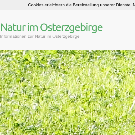
Cookies erleichtern die Bereitstellung unserer Dienste.
S
k
i
Natur im Osterzgebirge
p
t
Informationen zur Natur im Osterzgebirge
o
c
o
n
t
e
n
t