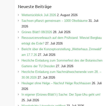
e
Neueste Beiträge
g
o
Wetterrückblick Juli 2026
2. August 2026
r
Sachsen pflanzt gemeinsam – 1000 Obstbäume
31. Juli
i
2026
e
Grünes Blätt’l 08/2026
28. Juli 2026
n
Ressourcenverbrauch auf dem Prüfstand: Wieviel Bergbau
erträgt die Erde?
27. Juli 2026
Bericht über die Konzeptvorstellung „Wetterhaus Zinnwald“
am 17.7.26
27. Juli 2026
Herzliche Einladung zum Sommerfest des der Botanischen
Gartens der TU Dresden
27. Juli 2026
Herzliche Einladung zum Nachmähwochenende vom 28. –
30.08.2026
27. Juli 2026
Heulager ohne Helge – Nachruf Helge Rochhausen
26. Juli
2026
In eigener (Grünes-Blätt’l-) Sache: Der Spar-Uhu geht um!
25. Juli 2026
Wanderhütte Löwenhain eröffnet
23. Juli 2026