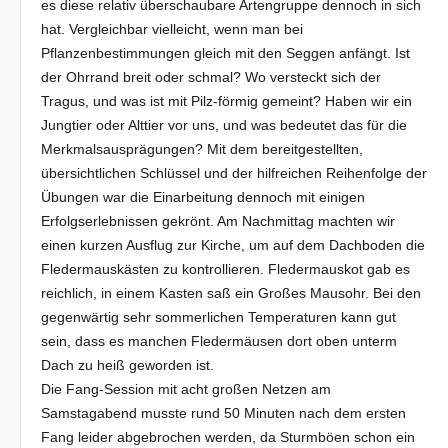
es diese relativ überschaubare Artengruppe dennoch in sich
hat. Vergleichbar vielleicht, wenn man bei
Pflanzenbestimmungen gleich mit den Seggen anfängt. Ist
der Ohrrand breit oder schmal? Wo versteckt sich der
Tragus, und was ist mit Pilz-förmig gemeint? Haben wir ein
Jungtier oder Alttier vor uns, und was bedeutet das für die
Merkmalsausprägungen? Mit dem bereitgestellten,
übersichtlichen Schlüssel und der hilfreichen Reihenfolge der
Übungen war die Einarbeitung dennoch mit einigen
Erfolgserlebnissen gekrönt. Am Nachmittag machten wir
einen kurzen Ausflug zur Kirche, um auf dem Dachboden die
Fledermauskästen zu kontrollieren. Fledermauskot gab es
reichlich, in einem Kasten saß ein Großes Mausohr. Bei den
gegenwärtig sehr sommerlichen Temperaturen kann gut
sein, dass es manchen Fledermäusen dort oben unterm
Dach zu heiß geworden ist.
Die Fang-Session mit acht großen Netzen am
Samstagabend musste rund 50 Minuten nach dem ersten
Fang leider abgebrochen werden, da Sturmböen schon ein