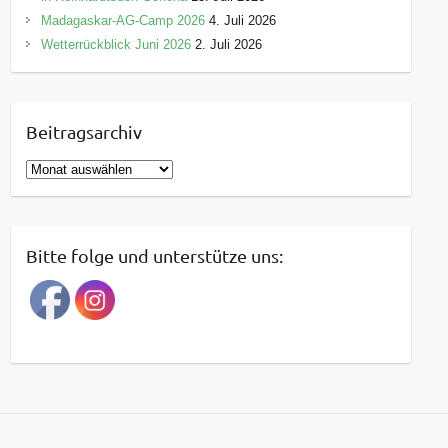
Madagaskar-AG-Camp 2026
4. Juli 2026
Wetterrückblick Juni 2026
2. Juli 2026
Beitragsarchiv
B
e
i
t
Bitte folge und unterstütze uns:
r
a
g
s
a
r
c
h