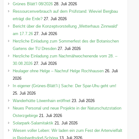
e
Grünes Blätt’l 08/2026
28. Juli 2026
n
Ressourcenverbrauch auf dem Prüfstand: Wieviel Bergbau
erträgt die Erde?
27. Juli 2026
Bericht über die Konzeptvorstellung „Wetterhaus Zinnwald“
am 17.7.26
27. Juli 2026
Herzliche Einladung zum Sommerfest des der Botanischen
Gartens der TU Dresden
27. Juli 2026
Herzliche Einladung zum Nachmähwochenende vom 28. –
30.08.2026
27. Juli 2026
Heulager ohne Helge – Nachruf Helge Rochhausen
26. Juli
2026
In eigener (Grünes-Blätt’l-) Sache: Der Spar-Uhu geht um!
25. Juli 2026
Wanderhütte Löwenhain eröffnet
23. Juli 2026
Neues Personal und neue Projekte in der Naturschutzstation
Osterzgebirge
21. Juli 2026
Solarpark-Salamitaktik
21. Juli 2026
Wiesen voller Leben: Wir laden ein zum Fest der Artenvielfalt
in Reinhardtsdorf-Schöna
13. Juli 2026