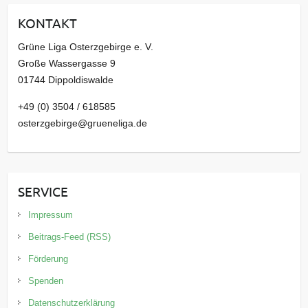
i
KONTAKT
v
Grüne Liga Osterzgebirge e. V.
Große Wassergasse 9
01744 Dippoldiswalde
+49 (0) 3504 / 618585
osterzgebirge@grueneliga.de
SERVICE
Impressum
Beitrags-Feed (RSS)
Förderung
Spenden
Datenschutzerklärung