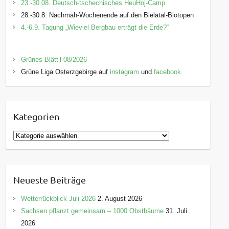
23.-30.08. Deutsch-tschechisches HeuHoj-Camp
28.-30.8. Nachmäh-Wochenende auf den Bielatal-Biotopen
4.-6.9. Tagung „Wieviel Bergbau erträgt die Erde?“
Grünes Blätt’l 08/2026
Grüne Liga Osterzgebirge auf
instagram
und
facebook
Kategorien
K
a
t
e
Neueste Beiträge
g
o
Wetterrückblick Juli 2026
2. August 2026
r
Sachsen pflanzt gemeinsam – 1000 Obstbäume
31. Juli
i
2026