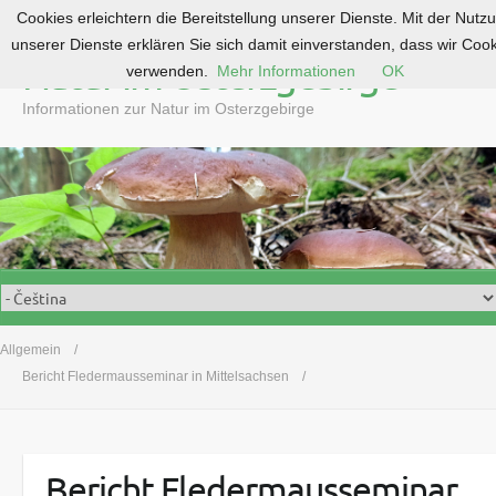
Cookies erleichtern die Bereitstellung unserer Dienste. Mit der Nutz
S
unserer Dienste erklären Sie sich damit einverstanden, dass wir Coo
k
Natur im Osterzgebirge
verwenden.
Mehr Informationen
OK
i
p
Informationen zur Natur im Osterzgebirge
t
o
c
o
n
t
e
n
t
Allgemein
Bericht Fledermausseminar in Mittelsachsen
Bericht Fledermausseminar