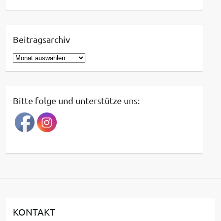
Beitragsarchiv
B
e
i
t
Bitte folge und unterstütze uns:
r
a
g
s
a
r
c
h
i
KONTAKT
v