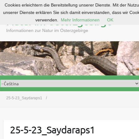
Cookies erleichtern die Bereitstellung unserer Dienste. Mit der Nutz
S
unserer Dienste erklären Sie sich damit einverstanden, dass wir Coo
k
Natur im Osterzgebirge
verwenden.
Mehr Informationen
OK
i
p
Informationen zur Natur im Osterzgebirge
t
o
c
o
n
t
e
n
t
25-5-23_Saydaraps1
25-5-23_Saydaraps1