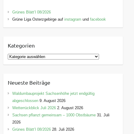
Grünes Blätt’l 08/2026
Grüne Liga Osterzgebirge auf
instagram
und
facebook
Kategorien
K
a
t
e
Neueste Beiträge
g
o
Waldumbauprojekt Sachsenhöhe jetzt endgültig
r
abgeschlossen
9. August 2026
i
Wetterrückblick Juli 2026
2. August 2026
e
Sachsen pflanzt gemeinsam – 1000 Obstbäume
31. Juli
n
2026
Grünes Blätt’l 08/2026
28. Juli 2026