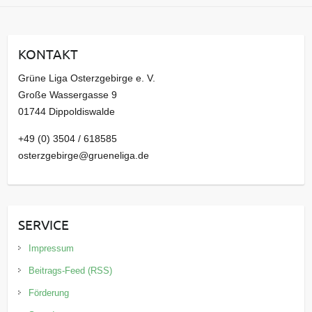
c
h
i
KONTAKT
v
Grüne Liga Osterzgebirge e. V.
Große Wassergasse 9
01744 Dippoldiswalde
+49 (0) 3504 / 618585
osterzgebirge@grueneliga.de
SERVICE
Impressum
Beitrags-Feed (RSS)
Förderung