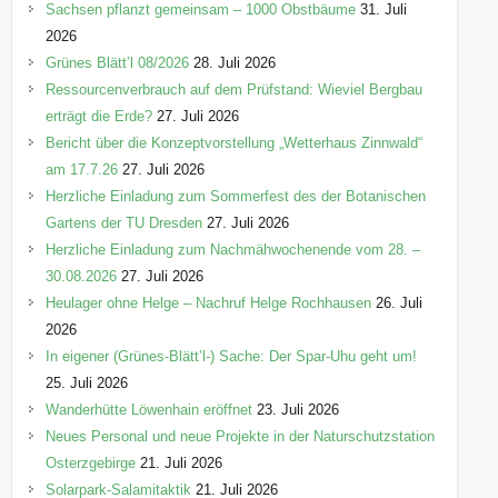
r
Sachsen pflanzt gemeinsam – 1000 Obstbäume
31. Juli
i
2026
e
Grünes Blätt’l 08/2026
28. Juli 2026
n
Ressourcenverbrauch auf dem Prüfstand: Wieviel Bergbau
erträgt die Erde?
27. Juli 2026
Bericht über die Konzeptvorstellung „Wetterhaus Zinnwald“
am 17.7.26
27. Juli 2026
Herzliche Einladung zum Sommerfest des der Botanischen
Gartens der TU Dresden
27. Juli 2026
Herzliche Einladung zum Nachmähwochenende vom 28. –
30.08.2026
27. Juli 2026
Heulager ohne Helge – Nachruf Helge Rochhausen
26. Juli
2026
In eigener (Grünes-Blätt’l-) Sache: Der Spar-Uhu geht um!
25. Juli 2026
Wanderhütte Löwenhain eröffnet
23. Juli 2026
Neues Personal und neue Projekte in der Naturschutzstation
Osterzgebirge
21. Juli 2026
Solarpark-Salamitaktik
21. Juli 2026