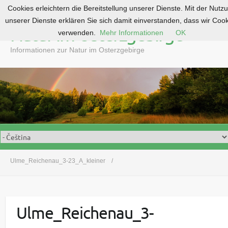
Cookies erleichtern die Bereitstellung unserer Dienste. Mit der Nutz
S
unserer Dienste erklären Sie sich damit einverstanden, dass wir Coo
k
Natur im Osterzgebirge
verwenden.
Mehr Informationen
OK
i
p
Informationen zur Natur im Osterzgebirge
t
o
c
o
n
t
e
n
t
Ulme_Reichenau_3-23_A_kleiner
Ulme_Reichenau_3-