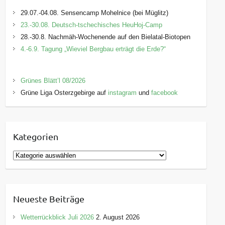
29.07.-04.08. Sensencamp Mohelnice (bei Müglitz)
23.-30.08. Deutsch-tschechisches HeuHoj-Camp
28.-30.8. Nachmäh-Wochenende auf den Bielatal-Biotopen
4.-6.9. Tagung „Wieviel Bergbau erträgt die Erde?“
Grünes Blätt’l 08/2026
Grüne Liga Osterzgebirge auf
instagram
und
facebook
Kategorien
K
a
t
e
Neueste Beiträge
g
o
Wetterrückblick Juli 2026
2. August 2026