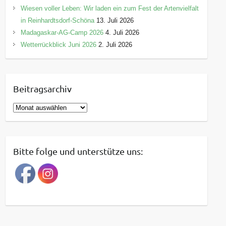
Wiesen voller Leben: Wir laden ein zum Fest der Artenvielfalt
in Reinhardtsdorf-Schöna
13. Juli 2026
Madagaskar-AG-Camp 2026
4. Juli 2026
Wetterrückblick Juni 2026
2. Juli 2026
Beitragsarchiv
B
e
i
t
Bitte folge und unterstütze uns:
r
a
g
s
a
r