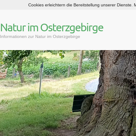
Cookies erleichtern die Bereitstellung unserer Dienste.
S
k
i
Natur im Osterzgebirge
p
t
Informationen zur Natur im Osterzgebirge
o
c
o
n
t
e
n
t