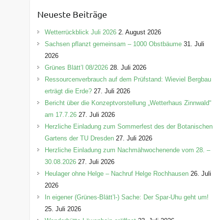
e
Neueste Beiträge
g
o
Wetterrückblick Juli 2026
2. August 2026
r
Sachsen pflanzt gemeinsam – 1000 Obstbäume
31. Juli
i
2026
e
Grünes Blätt’l 08/2026
28. Juli 2026
n
Ressourcenverbrauch auf dem Prüfstand: Wieviel Bergbau
erträgt die Erde?
27. Juli 2026
Bericht über die Konzeptvorstellung „Wetterhaus Zinnwald“
am 17.7.26
27. Juli 2026
Herzliche Einladung zum Sommerfest des der Botanischen
Gartens der TU Dresden
27. Juli 2026
Herzliche Einladung zum Nachmähwochenende vom 28. –
30.08.2026
27. Juli 2026
Heulager ohne Helge – Nachruf Helge Rochhausen
26. Juli
2026
In eigener (Grünes-Blätt’l-) Sache: Der Spar-Uhu geht um!
25. Juli 2026