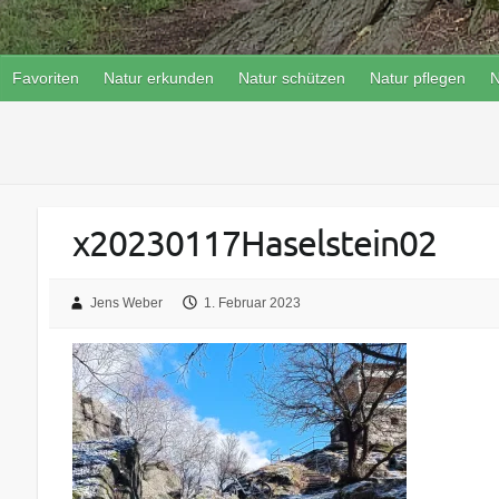
Favoriten
Natur erkunden
Natur schützen
Natur pflegen
N
x20230117Haselstein02
Jens Weber
1. Februar 2023