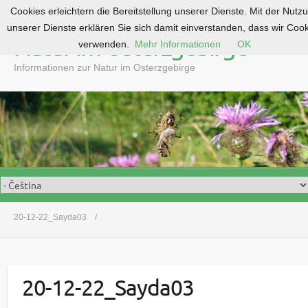
Cookies erleichtern die Bereitstellung unserer Dienste. Mit der Nutz
S
unserer Dienste erklären Sie sich damit einverstanden, dass wir Coo
k
Natur im Osterzgebirge
verwenden.
Mehr Informationen
OK
i
p
Informationen zur Natur im Osterzgebirge
t
o
c
o
n
t
e
n
t
20-12-22_Sayda03
20-12-22_Sayda03