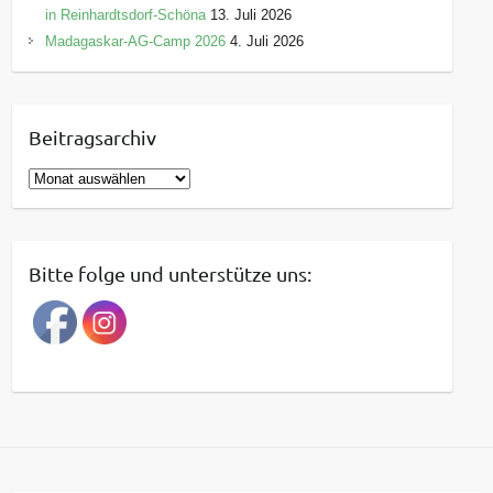
in Reinhardtsdorf-Schöna
13. Juli 2026
Madagaskar-AG-Camp 2026
4. Juli 2026
Beitragsarchiv
B
e
i
t
Bitte folge und unterstütze uns:
r
a
g
s
a
r
c
h