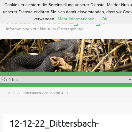
Cookies erleichtern die Bereitstellung unserer Dienste. Mit der Nutz
S
unserer Dienste erklären Sie sich damit einverstanden, dass wir Coo
k
Natur im Osterzgebirge
verwenden.
Mehr Informationen
OK
i
p
Informationen zur Natur im Osterzgebirge
t
o
c
o
n
t
e
n
t
12-12-22_Dittersbach-AlteSalzstr04
12-12-22_Dittersbach-