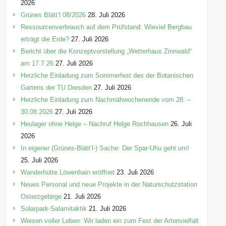
n
2026
Grünes Blätt’l 08/2026
28. Juli 2026
Ressourcenverbrauch auf dem Prüfstand: Wieviel Bergbau
erträgt die Erde?
27. Juli 2026
Bericht über die Konzeptvorstellung „Wetterhaus Zinnwald“
am 17.7.26
27. Juli 2026
Herzliche Einladung zum Sommerfest des der Botanischen
Gartens der TU Dresden
27. Juli 2026
Herzliche Einladung zum Nachmähwochenende vom 28. –
30.08.2026
27. Juli 2026
Heulager ohne Helge – Nachruf Helge Rochhausen
26. Juli
2026
In eigener (Grünes-Blätt’l-) Sache: Der Spar-Uhu geht um!
25. Juli 2026
Wanderhütte Löwenhain eröffnet
23. Juli 2026
Neues Personal und neue Projekte in der Naturschutzstation
Osterzgebirge
21. Juli 2026
Solarpark-Salamitaktik
21. Juli 2026
Wiesen voller Leben: Wir laden ein zum Fest der Artenvielfalt