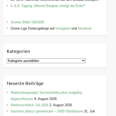
4.-6.9. Tagung „Wieviel Bergbau erträgt die Erde?“
Grünes Blätt’l 08/2026
Grüne Liga Osterzgebirge auf
instagram
und
facebook
Kategorien
K
a
t
e
Neueste Beiträge
g
o
Waldumbauprojekt Sachsenhöhe jetzt endgültig
r
abgeschlossen
9. August 2026
i
Wetterrückblick Juli 2026
2. August 2026
e
Sachsen pflanzt gemeinsam – 1000 Obstbäume
31. Juli