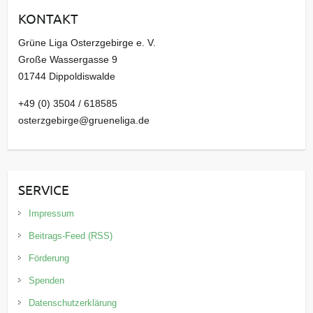
i
KONTAKT
v
Grüne Liga Osterzgebirge e. V.
Große Wassergasse 9
01744 Dippoldiswalde
+49 (0) 3504 / 618585
osterzgebirge@grueneliga.de
SERVICE
Impressum
Beitrags-Feed (RSS)
Förderung
Spenden
Datenschutzerklärung