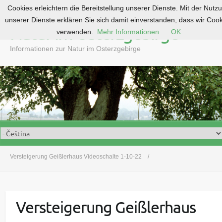
Cookies erleichtern die Bereitstellung unserer Dienste. Mit der Nutz
S
unserer Dienste erklären Sie sich damit einverstanden, dass wir Coo
k
Natur im Osterzgebirge
verwenden.
Mehr Informationen
OK
i
p
Informationen zur Natur im Osterzgebirge
t
o
c
o
n
t
e
n
t
Versteigerung Geißlerhaus Videoschalte 1-10-22
Versteigerung Geißlerhaus