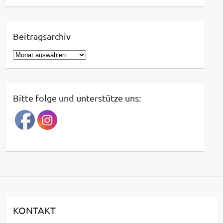
Beitragsarchiv
B
e
i
t
Bitte folge und unterstütze uns:
r
a
g
s
a
r
c
h
i
KONTAKT
v