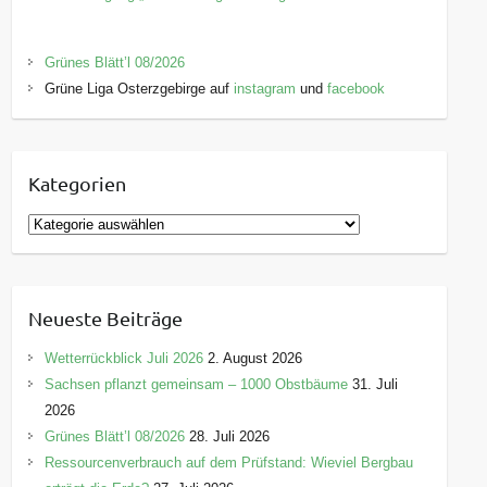
Grünes Blätt’l 08/2026
Grüne Liga Osterzgebirge auf
instagram
und
facebook
Kategorien
K
a
t
e
Neueste Beiträge
g
o
Wetterrückblick Juli 2026
2. August 2026
r
Sachsen pflanzt gemeinsam – 1000 Obstbäume
31. Juli
i
2026
e
Grünes Blätt’l 08/2026
28. Juli 2026
n
Ressourcenverbrauch auf dem Prüfstand: Wieviel Bergbau