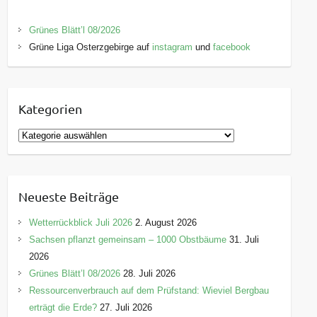
Grünes Blätt’l 08/2026
Grüne Liga Osterzgebirge auf
instagram
und
facebook
Kategorien
K
a
t
e
Neueste Beiträge
g
o
Wetterrückblick Juli 2026
2. August 2026
r
Sachsen pflanzt gemeinsam – 1000 Obstbäume
31. Juli
i
2026
e
Grünes Blätt’l 08/2026
28. Juli 2026
n
Ressourcenverbrauch auf dem Prüfstand: Wieviel Bergbau
erträgt die Erde?
27. Juli 2026