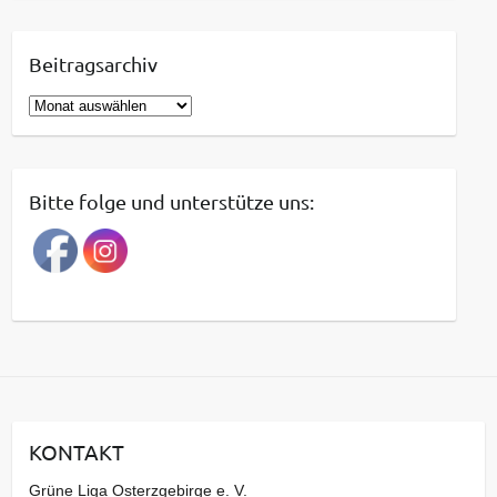
Beitragsarchiv
B
e
i
t
Bitte folge und unterstütze uns:
r
a
g
s
a
r
c
h
i
KONTAKT
v
Grüne Liga Osterzgebirge e. V.