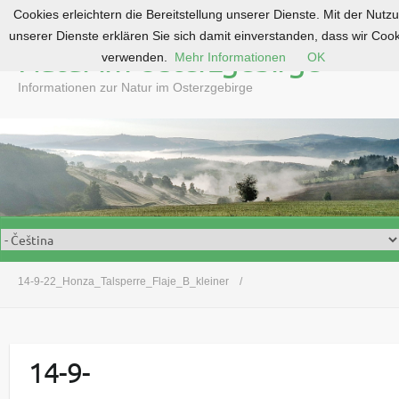
Cookies erleichtern die Bereitstellung unserer Dienste. Mit der Nutz
S
unserer Dienste erklären Sie sich damit einverstanden, dass wir Coo
k
Natur im Osterzgebirge
verwenden.
Mehr Informationen
OK
i
p
Informationen zur Natur im Osterzgebirge
t
o
c
o
n
t
e
n
t
14-9-22_Honza_Talsperre_Flaje_B_kleiner
14-9-