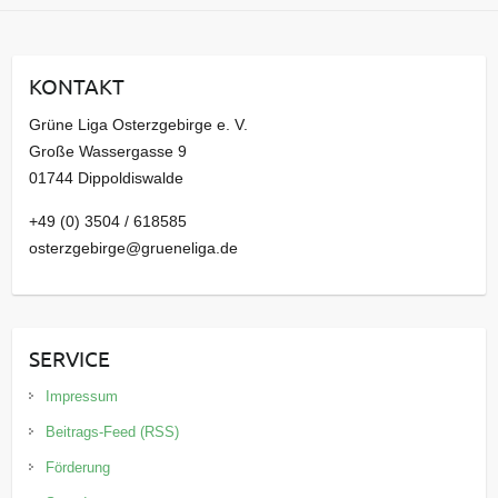
c
h
i
KONTAKT
v
Grüne Liga Osterzgebirge e. V.
Große Wassergasse 9
01744 Dippoldiswalde
+49 (0) 3504 / 618585
osterzgebirge@grueneliga.de
SERVICE
Impressum
Beitrags-Feed (RSS)
Förderung