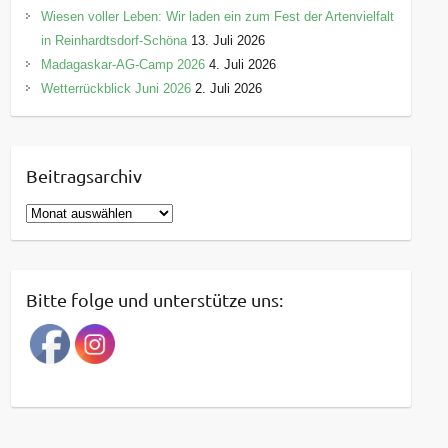
Wiesen voller Leben: Wir laden ein zum Fest der Artenvielfalt
in Reinhardtsdorf-Schöna
13. Juli 2026
Madagaskar-AG-Camp 2026
4. Juli 2026
Wetterrückblick Juni 2026
2. Juli 2026
Beitragsarchiv
B
e
i
t
Bitte folge und unterstütze uns:
r
a
g
s
a
r