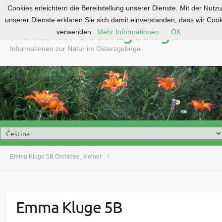
Cookies erleichtern die Bereitstellung unserer Dienste. Mit der Nutz
S
unserer Dienste erklären Sie sich damit einverstanden, dass wir Coo
k
Natur im Osterzgebirge
verwenden.
Mehr Informationen
OK
i
p
Informationen zur Natur im Osterzgebirge
t
o
c
o
n
t
e
n
t
Emma Kluge 5B Orchidee_kleiner
Emma Kluge 5B