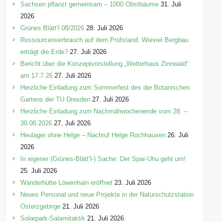
r
Sachsen pflanzt gemeinsam – 1000 Obstbäume
31. Juli
i
2026
e
Grünes Blätt’l 08/2026
28. Juli 2026
n
Ressourcenverbrauch auf dem Prüfstand: Wieviel Bergbau
erträgt die Erde?
27. Juli 2026
Bericht über die Konzeptvorstellung „Wetterhaus Zinnwald“
am 17.7.26
27. Juli 2026
Herzliche Einladung zum Sommerfest des der Botanischen
Gartens der TU Dresden
27. Juli 2026
Herzliche Einladung zum Nachmähwochenende vom 28. –
30.08.2026
27. Juli 2026
Heulager ohne Helge – Nachruf Helge Rochhausen
26. Juli
2026
In eigener (Grünes-Blätt’l-) Sache: Der Spar-Uhu geht um!
25. Juli 2026
Wanderhütte Löwenhain eröffnet
23. Juli 2026
Neues Personal und neue Projekte in der Naturschutzstation
Osterzgebirge
21. Juli 2026
Solarpark-Salamitaktik
21. Juli 2026