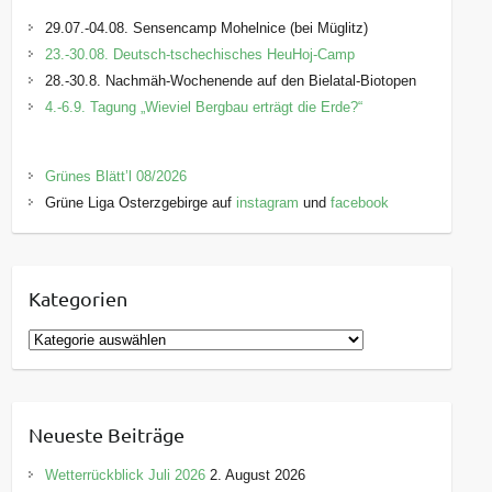
29.07.-04.08. Sensencamp Mohelnice (bei Müglitz)
23.-30.08. Deutsch-tschechisches HeuHoj-Camp
28.-30.8. Nachmäh-Wochenende auf den Bielatal-Biotopen
4.-6.9. Tagung „Wieviel Bergbau erträgt die Erde?“
Grünes Blätt’l 08/2026
Grüne Liga Osterzgebirge auf
instagram
und
facebook
Kategorien
K
a
t
e
Neueste Beiträge
g
o
Wetterrückblick Juli 2026
2. August 2026