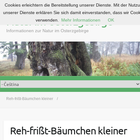
Cookies erleichtern die Bereitstellung unserer Dienste. Mit der Nutz
S
unserer Dienste erklären Sie sich damit einverstanden, dass wir Coo
k
Natur im Osterzgebirge
verwenden.
Mehr Informationen
OK
i
p
Informationen zur Natur im Osterzgebirge
t
o
c
o
n
t
e
n
t
Reh-frißt-Bäumchen kleiner
Reh-frißt-Bäumchen kleiner