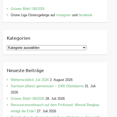
Grünes Blätt’l 08/2026
Grüne Liga Osterzgebirge auf
instagram
und
facebook
Kategorien
K
a
t
e
Neueste Beiträge
g
o
Wetterrückblick Juli 2026
2. August 2026
r
Sachsen pflanzt gemeinsam – 1000 Obstbäume
31. Juli
i
2026
e
Grünes Blätt’l 08/2026
28. Juli 2026
n
Ressourcenverbrauch auf dem Prüfstand: Wieviel Bergbau
erträgt die Erde?
27. Juli 2026