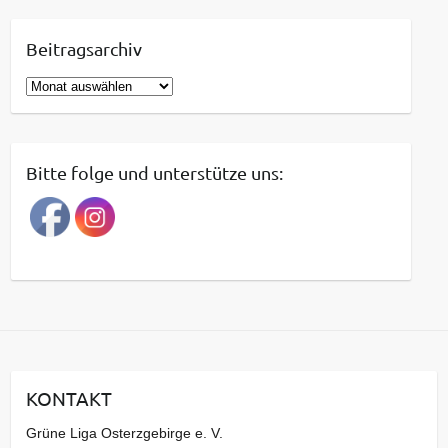
Beitragsarchiv
B
e
i
t
Bitte folge und unterstütze uns:
r
a
g
s
a
r
c
h
i
KONTAKT
v
Grüne Liga Osterzgebirge e. V.