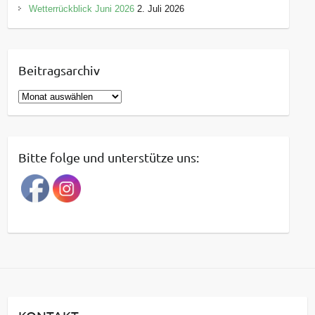
Wetterrückblick Juni 2026
2. Juli 2026
Beitragsarchiv
B
e
i
t
Bitte folge und unterstütze uns:
r
a
g
s
a
r
c
h
i