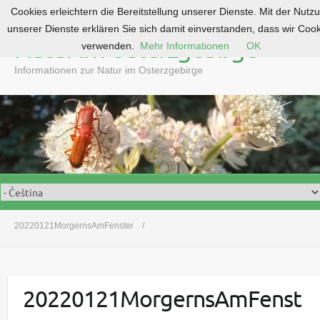
Cookies erleichtern die Bereitstellung unserer Dienste. Mit der Nutz
S
unserer Dienste erklären Sie sich damit einverstanden, dass wir Coo
k
Natur im Osterzgebirge
verwenden.
Mehr Informationen
OK
i
p
Informationen zur Natur im Osterzgebirge
t
o
c
o
n
t
e
n
t
20220121MorgernsAmFenster
20220121MorgernsAmFenst