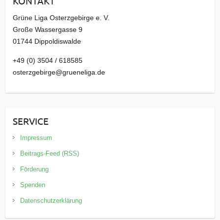
KONTAKT
v
Grüne Liga Osterzgebirge e. V.
Große Wassergasse 9
01744 Dippoldiswalde
+49 (0) 3504 / 618585
osterzgebirge@grueneliga.de
SERVICE
Impressum
Beitrags-Feed (RSS)
Förderung
Spenden
Datenschutzerklärung