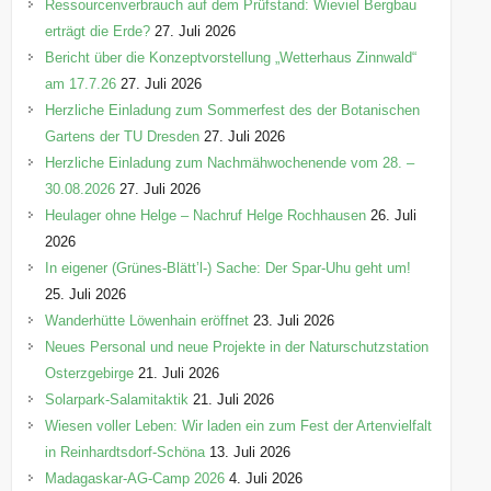
n
Ressourcenverbrauch auf dem Prüfstand: Wieviel Bergbau
erträgt die Erde?
27. Juli 2026
Bericht über die Konzeptvorstellung „Wetterhaus Zinnwald“
am 17.7.26
27. Juli 2026
Herzliche Einladung zum Sommerfest des der Botanischen
Gartens der TU Dresden
27. Juli 2026
Herzliche Einladung zum Nachmähwochenende vom 28. –
30.08.2026
27. Juli 2026
Heulager ohne Helge – Nachruf Helge Rochhausen
26. Juli
2026
In eigener (Grünes-Blätt’l-) Sache: Der Spar-Uhu geht um!
25. Juli 2026
Wanderhütte Löwenhain eröffnet
23. Juli 2026
Neues Personal und neue Projekte in der Naturschutzstation
Osterzgebirge
21. Juli 2026
Solarpark-Salamitaktik
21. Juli 2026
Wiesen voller Leben: Wir laden ein zum Fest der Artenvielfalt
in Reinhardtsdorf-Schöna
13. Juli 2026
Madagaskar-AG-Camp 2026
4. Juli 2026