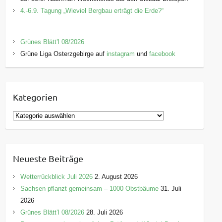
4.-6.9. Tagung „Wieviel Bergbau erträgt die Erde?“
Grünes Blätt’l 08/2026
Grüne Liga Osterzgebirge auf
instagram
und
facebook
Kategorien
K
a
t
e
Neueste Beiträge
g
o
Wetterrückblick Juli 2026
2. August 2026
r
Sachsen pflanzt gemeinsam – 1000 Obstbäume
31. Juli
i
2026
e
Grünes Blätt’l 08/2026
28. Juli 2026